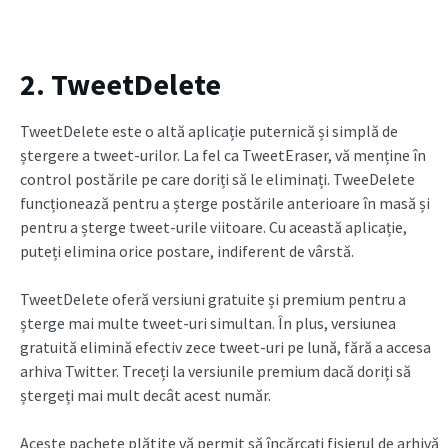
2. TweetDelete
TweetDelete este o altă aplicație puternică și simplă de
ștergere a tweet-urilor. La fel ca TweetEraser, vă menține în
control postările pe care doriți să le eliminați. TweeDelete
funcționează pentru a șterge postările anterioare în masă și
pentru a șterge tweet-urile viitoare. Cu această aplicație,
puteți elimina orice postare, indiferent de vârstă.
TweetDelete oferă versiuni gratuite și premium pentru a
șterge mai multe tweet-uri simultan. În plus, versiunea
gratuită elimină efectiv zece tweet-uri pe lună, fără a accesa
arhiva Twitter. Treceți la versiunile premium dacă doriți să
ștergeți mai mult decât acest număr.
Aceste pachete plătite vă permit să încărcați fișierul de arhivă