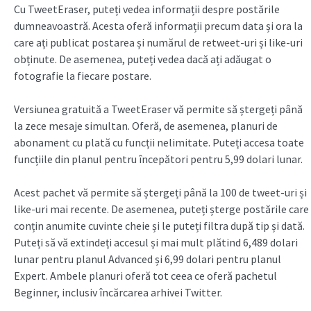
Cu TweetEraser, puteți vedea informații despre postările
dumneavoastră. Acesta oferă informații precum data și ora la
care ați publicat postarea și numărul de retweet-uri și like-uri
obținute. De asemenea, puteți vedea dacă ați adăugat o
fotografie la fiecare postare.
Versiunea gratuită a TweetEraser vă permite să ștergeți până
la zece mesaje simultan. Oferă, de asemenea, planuri de
abonament cu plată cu funcții nelimitate. Puteți accesa toate
funcțiile din planul pentru începători pentru 5,99 dolari lunar.
Acest pachet vă permite să ștergeți până la 100 de tweet-uri și
like-uri mai recente. De asemenea, puteți șterge postările care
conțin anumite cuvinte cheie și le puteți filtra după tip și dată.
Puteți să vă extindeți accesul și mai mult plătind 6,489 dolari
lunar pentru planul Advanced și 6,99 dolari pentru planul
Expert. Ambele planuri oferă tot ceea ce oferă pachetul
Beginner, inclusiv încărcarea arhivei Twitter.