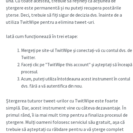
una. Cu toate acestea, trebuie să rețineți că acțiunea de
ștergere este permanentă și nu puteți recupera postările
șterse. Deci, trebuie să fiți sigur de decizia dvs. înainte de a
utiliza TwitWipe pentru a elimina tweet-uri.
Iată cum funcționează în trei etape:
Mergeți pe site-ul TwitWipe și conectați-vă cu contul dvs. de
Twitter.
Faceți clic pe "TwitWipe this account" și așteptați să înceapă
procesul.
Acum, puteți utiliza întotdeauna acest instrument în contul
dvs. fără a vă autentifica din nou.
Ștergerea tuturor tweet-urilor
cu TwitWipe este foarte
simplă. Dar, acest instrument vine cu câteva dezavantaje. În
primul rând, îi ia mai mult timp pentru a finaliza procesul de
ștergere. Mulți oameni folosesc serviciul său gratuit, așa că
trebuie să așteptați cu răbdare pentru a vă șterge complet