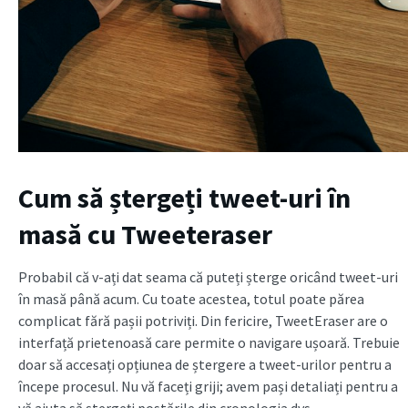
Cum să ștergeți tweet-uri în
masă cu Tweeteraser
Probabil că v-ați dat seama că puteți șterge oricând tweet-uri
în masă până acum. Cu toate acestea, totul poate părea
complicat fără pașii potriviți. Din fericire, TweetEraser are o
interfață prietenoasă care permite o navigare ușoară. Trebuie
doar să accesați opțiunea de ștergere a tweet-urilor pentru a
începe procesul. Nu vă faceți griji; avem pași detaliați pentru a