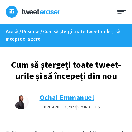
Treci
Me
la
conținut
Acasă
/
Resurse
/
Cum să ștergi toate tweet-urile și să
începi de la zero
Cum să ștergeți toate tweet-
urile și să începeți din nou
Ochai Emmanuel
,
FEBRUARIE 14
2024|
8 MIN CITEȘTE