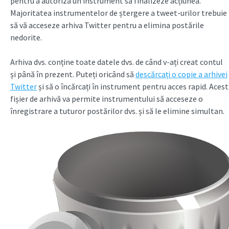
pentru a autoriza un instrument să finalizeze acțiunea.
Majoritatea instrumentelor de ștergere a tweet-urilor trebuie
să vă acceseze arhiva Twitter pentru a elimina postările
nedorite.
Arhiva dvs. conține toate datele dvs. de când v-ați creat contul
și până în prezent. Puteți oricând să
descărcați o copie a arhivei
Twitter
și să o încărcați în instrument pentru acces rapid. Acest
fișier de arhivă va permite instrumentului să acceseze o
înregistrare a tuturor postărilor dvs. și să le elimine simultan.