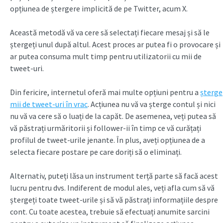
opțiunea de ștergere implicită de pe Twitter, acum X.
Această metodă vă va cere să selectați fiecare mesaj și să le
ștergeți unul după altul. Acest proces ar putea fi o provocare și
ar putea consuma mult timp pentru utilizatorii cu mii de
tweet-uri.
Din fericire, internetul oferă mai multe opțiuni pentru a
șterge
mii de tweet-uri în vrac
. Acțiunea nu vă va șterge contul și nici
nu vă va cere să o luați de la capăt. De asemenea, veți putea să
vă păstrați urmăritorii și follower-ii în timp ce vă curățați
profilul de tweet-urile jenante. În plus, aveți opțiunea de a
selecta fiecare postare pe care doriți să o eliminați.
Alternativ, puteți lăsa un instrument terță parte să facă acest
lucru pentru dvs. Indiferent de modul ales, veți afla cum să vă
ștergeți toate tweet-urile și să vă păstrați informațiile despre
cont. Cu toate acestea, trebuie să efectuați anumite sarcini