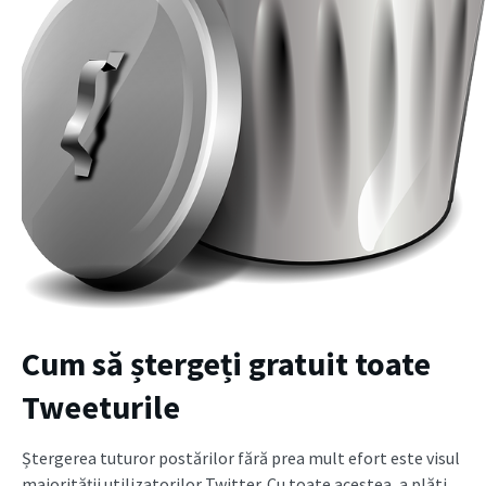
Cum să ștergeți gratuit toate
Tweeturile
Ștergerea tuturor postărilor fără prea mult efort este visul
majorității utilizatorilor Twitter. Cu toate acestea, a plăti