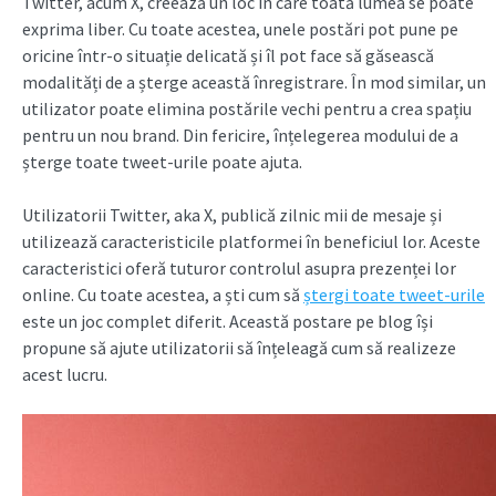
Twitter, acum X, creează un loc în care toată lumea se poate
exprima liber. Cu toate acestea, unele postări pot pune pe
oricine într-o situație delicată și îl pot face să găsească
modalități de a șterge această înregistrare. În mod similar, un
utilizator poate elimina postările vechi pentru a crea spațiu
pentru un nou brand. Din fericire, înțelegerea modului de a
șterge toate tweet-urile poate ajuta.
Utilizatorii Twitter, aka X, publică zilnic mii de mesaje și
utilizează caracteristicile platformei în beneficiul lor. Aceste
caracteristici oferă tuturor controlul asupra prezenței lor
online. Cu toate acestea, a ști cum să
ștergi toate tweet-urile
este un joc complet diferit. Această postare pe blog își
propune să ajute utilizatorii să înțeleagă cum să realizeze
acest lucru.