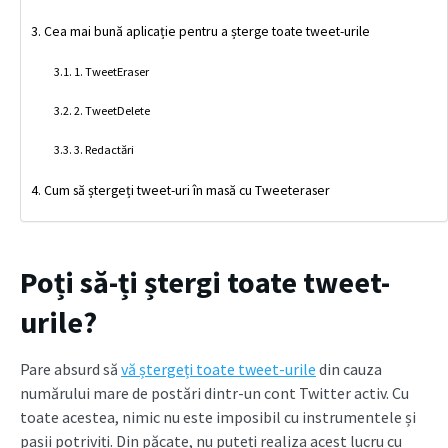
Cea mai bună aplicație pentru a șterge toate tweet-urile
1. TweetEraser
2. TweetDelete
3. Redactări
Cum să ștergeți tweet-uri în masă cu Tweeteraser
Poți să-ți ștergi toate tweet-
urile?
Pare absurd să
vă ștergeți toate tweet-urile
din cauza
numărului mare de postări dintr-un cont Twitter activ. Cu
toate acestea, nimic nu este imposibil cu instrumentele și
pașii potriviți. Din păcate, nu puteți realiza acest lucru cu