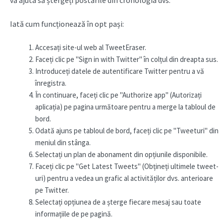
vă ajuta să ștergeți postările din cronologia dvs.
Iată cum funcționează în opt pași:
Accesați site-ul web al TweetEraser.
Faceți clic pe "Sign in with Twitter" în colțul din dreapta sus.
Introduceți datele de autentificare Twitter pentru a vă
înregistra.
În continuare, faceți clic pe "Authorize app" (Autorizați
aplicația) pe pagina următoare pentru a merge la tabloul de
bord.
Odată ajuns pe tabloul de bord, faceți clic pe "Tweeturi" din
meniul din stânga.
Selectați un plan de abonament din opțiunile disponibile.
Faceți clic pe "Get Latest Tweets" (Obțineți ultimele tweet-
uri) pentru a vedea un grafic al activităților dvs. anterioare
pe Twitter.
Selectați opțiunea de a șterge fiecare mesaj sau toate
informațiile de pe pagină.