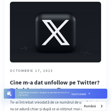
OCTOMBRIE 17, 2023
Cine m-a dat unfollow pe Twitter?
Tehnici pentru a afla
Simplificați-vă contul X. Ștergeți cu ușurință tweet-urile și
Înscrieți-vă acum
like-urile!
Te-ai întrebat vreodată de ce numărul de urmăritori
Română
nu se adună chiar și după ce ai obținut mai mulți