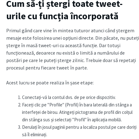
Cum să-ți ștergi toate tweet-
urile cu funcția încorporată
Primul gând care vine în mintea tuturor atunci când ștergem
mesaje este folosirea unei opțiuni directe. Din păcate, nu puteți
șterge în masă tweet-uri cu această funcție. Dar totuși
funcționează, deoarece nu există o limită a numărului de
postări pe care le puteți șterge zilnic. Trebuie doar să repetați
procesul pentru fiecare tweet în parte.
Acest lucru se poate realiza în șase etape:
Conectați-vă la contul dvs. de pe orice dispozitiv.
Faceți clic pe "Profile" (Profil) în bara laterală din stânga a
interfeței de birou. Atingeți pictograma de profil din colțul
din stânga sus și selectați "Profil" în aplicația mobilă.
Derulați în josul paginii pentru a localiza postul pe care doriți
să îl eliminați.