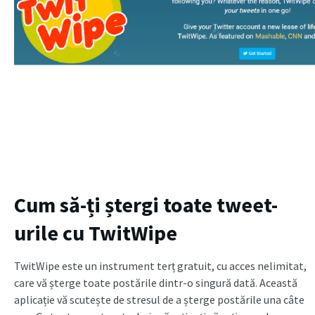
Cum să-ți ștergi toate tweet-
urile cu TwitWipe
TwitWipe este un instrument terț gratuit, cu acces nelimitat,
care vă șterge toate postările dintr-o singură dată. Această
aplicație vă scutește de stresul de a șterge postările una câte