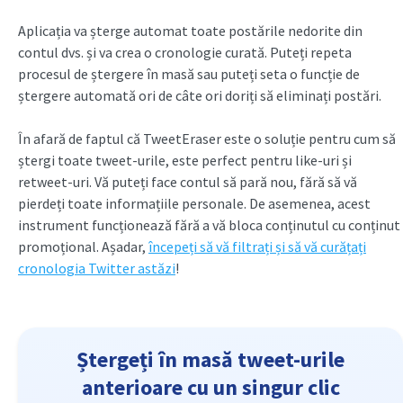
Aplicația va șterge automat toate postările nedorite din
contul dvs. și va crea o cronologie curată. Puteți repeta
procesul de ștergere în masă sau puteți seta o funcție de
ștergere automată ori de câte ori doriți să eliminați postări.
În afară de faptul că TweetEraser este o soluție pentru cum să
ștergi toate tweet-urile, este perfect pentru like-uri și
retweet-uri. Vă puteți face contul să pară nou, fără să vă
pierdeți toate informațiile personale. De asemenea, acest
instrument funcționează fără a vă bloca conținutul cu conținut
promoțional. Așadar,
începeți să vă filtrați și să vă curățați
cronologia Twitter astăzi
!
Ștergeți în masă tweet-urile
anterioare cu un singur clic