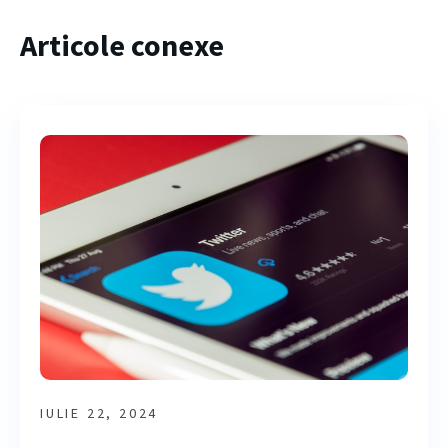
Articole conexe
IULIE 22, 2024