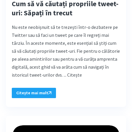
Cum să vă căutați propriile tweet-
uri: Săpați în trecut
Nu este neobișnuit să te trezești într-o dezbatere pe
Twitter sau să faci un tweet pe care îl regreți mai
târziu. În aceste momente, este esențial să știți cum
să vă căutați propriile tweet-uri. Fie pentru o călătorie
pe aleea amintirilor sau pentru a vă curăța amprenta
digitală, acest ghid vă va arăta cum să navigați în
istoricul tweet-urilor dvs. ... Citește
Citește mai mult