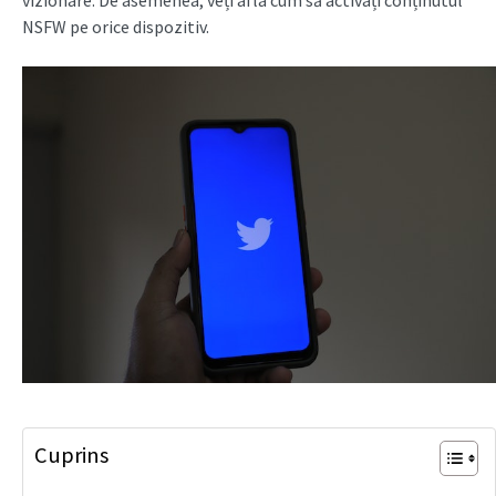
vizionare. De asemenea, veți afla cum să activați conținutul
NSFW pe orice dispozitiv.
Cuprins