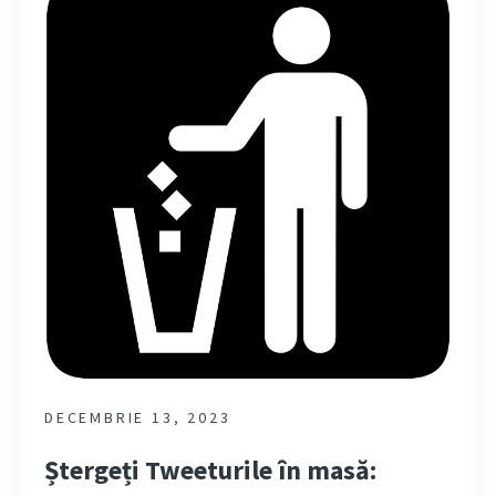
DECEMBRIE 13, 2023
Ștergeți Tweeturile în masă: