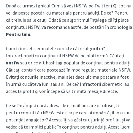
După ce urmezi ghidul Cum să vezi NSFW pe Twitter (X), tot nu
vei da peste postări cu materiale pentru adulți. De ce? Pentru
că trebuie să le cauți. Odată ce algoritmul înțelege că îți place
conținutul NSFW, va recomanda astfel de postări în cronologia
Pentru tine
.
Cum trimiteți semnalele corecte către algoritm?
Interacționați cu conținutul NSFW de pe platformă. Căutați
#nsfw
sau orice alt hashtag popular de conținut pentru adulți.
Căutați conturi care postează în mod regulat materiale NSFW.
Evitați conturile inactive, mai ales dacă ultima postare a fost
în urmă cu câteva luni sau ani. De ce? Infractorii cibernetici au
acces la profil și vor începe să vă trimită mesaje directe.
Ce se întâmplă dacă adresa de e-mail pe care o folosești
pentru contul tău NSFW este cea pe care ai împărtășit-o cu un
potențial angajator? Acesta îți va găsi cu ușurință profilul și va
vedea că te implici public în conținut pentru adulți. Acest lucru