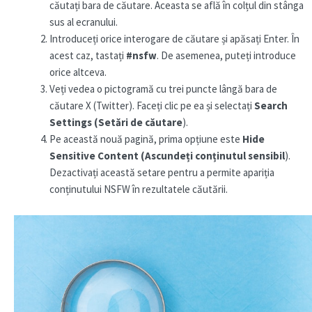
căutați bara de căutare. Aceasta se află în colțul din stânga
sus al ecranului.
Introduceți orice interogare de căutare și apăsați Enter. În
acest caz, tastați
#nsfw
. De asemenea, puteți introduce
orice altceva.
Veți vedea o pictogramă cu trei puncte lângă bara de
căutare X (Twitter). Faceți clic pe ea și selectați
Search
Settings (Setări de căutare
).
Pe această nouă pagină, prima opțiune este
Hide
Sensitive Content (Ascundeți conținutul sensibil
).
Dezactivați această setare pentru a permite apariția
conținutului NSFW în rezultatele căutării.