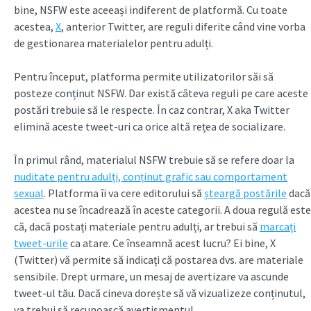
bine, NSFW este aceeași indiferent de platformă. Cu toate
acestea,
X
, anterior Twitter, are reguli diferite când vine vorba
de gestionarea materialelor pentru adulți.
Pentru început, platforma permite utilizatorilor săi să
posteze conținut NSFW. Dar există câteva reguli pe care aceste
postări trebuie să le respecte. În caz contrar, X aka Twitter
elimină aceste tweet-uri ca orice altă rețea de socializare.
În primul rând, materialul NSFW trebuie să se refere doar la
nuditate pentru adulți, conținut grafic sau comportament
sexual
. Platforma îi va cere editorului să
șteargă postările
dacă
acestea nu se încadrează în aceste categorii. A doua regulă este
că, dacă postați materiale pentru adulți, ar trebui să
marcați
tweet-urile
ca atare. Ce înseamnă acest lucru? Ei bine, X
(Twitter) vă permite să indicați că postarea dvs. are materiale
sensibile. Drept urmare, un mesaj de avertizare va ascunde
tweet-ul tău. Dacă cineva dorește să vă vizualizeze conținutul,
va trebui să recunoască avertismentul.