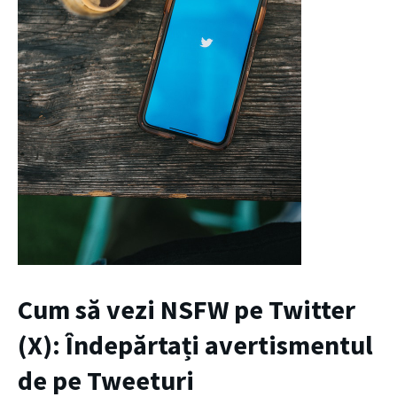
Cum să vezi NSFW pe Twitter
(X): Îndepărtați avertismentul
de pe Tweeturi