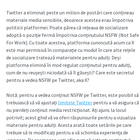
Twitter a eliminat peste un milion de postări care conțineau
materiale media sensibile, deoarece acestea erau împotriva
politicii platformei. Poate părea că rețeaua de socializare
adoptă o poziție fermă împotriva conținutului NSFW (Not Safe
For Work). Cu toate acestea, platforma cunoscută acum ca X
este mai permisivă în comparație cu modul în care alte rețele
de socializare tratează materialele pentru adulți. Deși
platforma elimină în mod regulat conținutul pentru adulți,
cum de nu reușești niciodată să îl găsești? Care este secretul
pentru a vedea NSFW pe Twitter, aka X?
Notă: pentru a vedea conținut NSFW pe Twitter, este posibil să
trebuiască să vă ajustați
limitele Twitter
pentru a vă asigura că
nu pierdeți conținut media restricționat. Ați ajuns la locul
potrivit; acest ghid vă va oferi răspunsurile pentru a vizualiza
materiale pentru adulți. Acesta arată toate setările pe care
trebuie să le modificați pentru a vă schimba experiența de