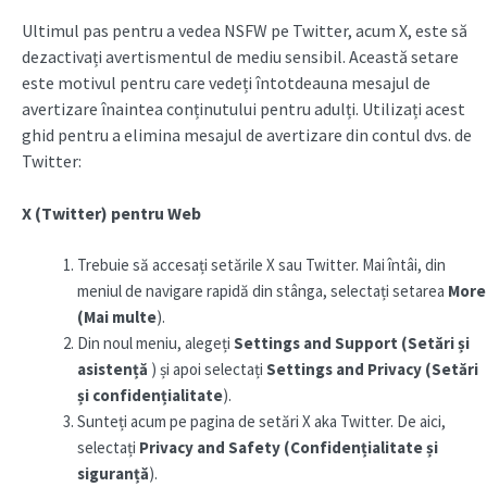
Ultimul pas pentru a vedea NSFW pe Twitter, acum X, este să
dezactivați avertismentul de mediu sensibil. Această setare
este motivul pentru care vedeți întotdeauna mesajul de
avertizare înaintea conținutului pentru adulți. Utilizați acest
ghid pentru a elimina mesajul de avertizare din contul dvs. de
Twitter:
X (Twitter) pentru Web
Trebuie să accesați setările X sau Twitter. Mai întâi, din
meniul de navigare rapidă din stânga, selectați setarea
More
(Mai multe
).
Din noul meniu, alegeți
Settings and Support (Setări și
asistență
) și apoi selectați
Settings and Privacy (Setări
și confidențialitate
).
Sunteți acum pe pagina de setări X aka Twitter. De aici,
selectați
Privacy and Safety (Confidențialitate și
siguranță
).