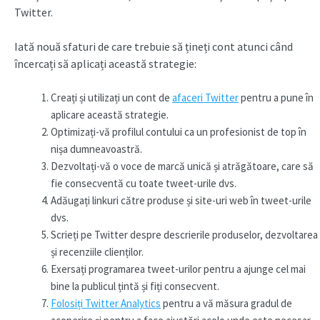
Twitter.
Iată nouă sfaturi de care trebuie să țineți cont atunci când
încercați să aplicați această strategie:
Creați și utilizați un cont de
afaceri Twitter
pentru a pune în
aplicare această strategie.
Optimizați-vă profilul contului ca un profesionist de top în
nișa dumneavoastră.
Dezvoltați-vă o voce de marcă unică și atrăgătoare, care să
fie consecventă cu toate tweet-urile dvs.
Adăugați linkuri către produse și site-uri web în tweet-urile
dvs.
Scrieți pe Twitter despre descrierile produselor, dezvoltarea
și recenziile clienților.
Exersați programarea tweet-urilor pentru a ajunge cel mai
bine la publicul țintă și fiți consecvent.
Folosiți Twitter Analytics
pentru a vă măsura gradul de