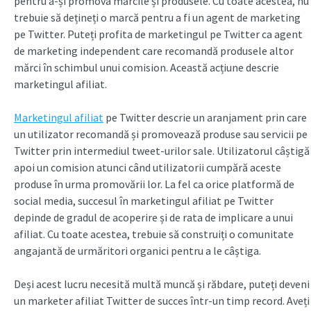
pentru a-și promova mărcile și produsele. Cu toate acestea, nu
trebuie să dețineți o marcă pentru a fi un agent de marketing
pe Twitter. Puteți profita de marketingul pe Twitter ca agent
de marketing independent care recomandă produsele altor
mărci în schimbul unui comision. Această acțiune descrie
marketingul afiliat.
Marketingul afiliat
pe Twitter descrie un aranjament prin care
un utilizator recomandă și promovează produse sau servicii pe
Twitter prin intermediul tweet-urilor sale. Utilizatorul câștigă
apoi un comision atunci când utilizatorii cumpără aceste
produse în urma promovării lor. La fel ca orice platformă de
social media, succesul în marketingul afiliat pe Twitter
depinde de gradul de acoperire și de rata de implicare a unui
afiliat. Cu toate acestea, trebuie să construiți o comunitate
angajantă de urmăritori organici pentru a le câștiga.
Deși acest lucru necesită multă muncă și răbdare, puteți deveni
un marketer afiliat Twitter de succes într-un timp record. Aveți