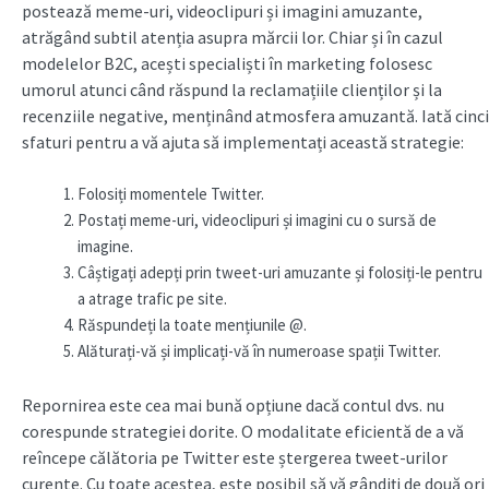
postează meme-uri, videoclipuri și imagini amuzante,
atrăgând subtil atenția asupra mărcii lor. Chiar și în cazul
modelelor B2C, acești specialiști în marketing folosesc
umorul atunci când răspund la reclamațiile clienților și la
recenziile negative, menținând atmosfera amuzantă. Iată cinci
sfaturi pentru a vă ajuta să implementați această strategie:
Folosiți momentele Twitter.
Postați meme-uri, videoclipuri și imagini cu o sursă de
imagine.
Câștigați adepți prin tweet-uri amuzante și folosiți-le pentru
a atrage trafic pe site.
Răspundeți la toate mențiunile @.
Alăturați-vă și implicați-vă în numeroase spații Twitter.
Repornirea este cea mai bună opțiune dacă contul dvs. nu
corespunde strategiei dorite. O modalitate eficientă de a vă
reîncepe călătoria pe Twitter este ștergerea tweet-urilor
curente. Cu toate acestea, este posibil să vă gândiți de două ori