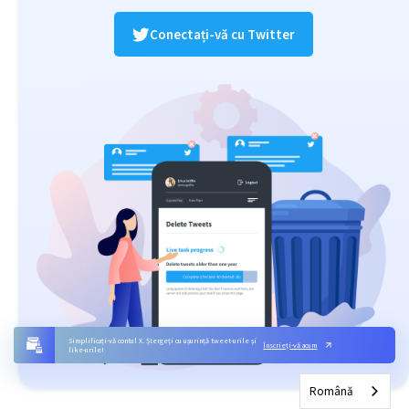
Conectați-vă cu Twitter
Simplificați-vă contul X. Ștergeți cu ușurință tweet-urile și
Înscrieți-vă acum
like-urile!
Română