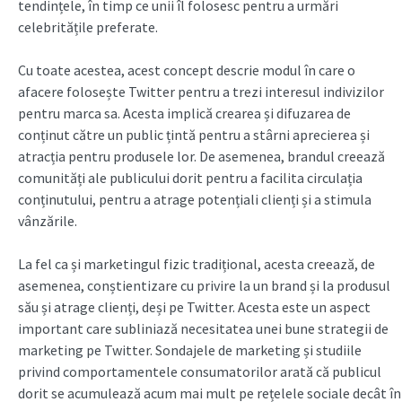
tendințele, în timp ce unii îl folosesc pentru a urmări
celebritățile preferate.
Cu toate acestea, acest concept descrie modul în care o
afacere folosește Twitter pentru a trezi interesul indivizilor
pentru marca sa. Acesta implică crearea și difuzarea de
conținut către un public țintă pentru a stârni aprecierea și
atracția pentru produsele lor. De asemenea, brandul creează
comunități ale publicului dorit pentru a facilita circulația
conținutului, pentru a atrage potențiali clienți și a stimula
vânzările.
La fel ca și marketingul fizic tradițional, acesta creează, de
asemenea, conștientizare cu privire la un brand și la produsul
său și atrage clienți, deși pe Twitter. Acesta este un aspect
important care subliniază necesitatea unei bune strategii de
marketing pe Twitter. Sondajele de marketing și studiile
privind comportamentele consumatorilor arată că publicul
dorit se acumulează acum mai mult pe rețelele sociale decât în