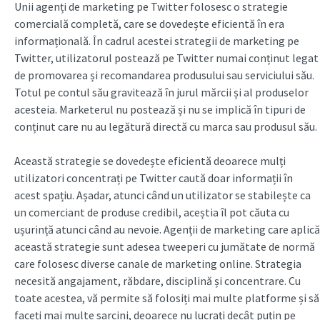
Unii agenți de marketing pe Twitter folosesc o strategie
comercială completă, care se dovedește eficientă în era
informațională. În cadrul acestei strategii de marketing pe
Twitter, utilizatorul postează pe Twitter numai conținut legat
de promovarea și recomandarea produsului sau serviciului său.
Totul pe contul său gravitează în jurul mărcii și al produselor
acesteia. Marketerul nu postează și nu se implică în tipuri de
conținut care nu au legătură directă cu marca sau produsul său.
Această strategie se dovedește eficientă deoarece mulți
utilizatori concentrați pe Twitter caută doar informații în
acest spațiu. Așadar, atunci când un utilizator se stabilește ca
un comerciant de produse credibil, aceștia îl pot căuta cu
ușurință atunci când au nevoie. Agenții de marketing care aplică
această strategie sunt adesea tweeperi cu jumătate de normă
care folosesc diverse canale de marketing online. Strategia
necesită angajament, răbdare, disciplină și concentrare. Cu
toate acestea, vă permite să folosiți mai multe platforme și să
faceți mai multe sarcini, deoarece nu lucrați decât puțin pe