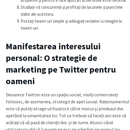
acoperire și pentru a face ajustări acolo unde este necesar.
Studiați-vă concurenții și profitați de lacunele și punctele
slabe ale acestora.
Postați tweet-uri simple și adăugați reclame cu imagini la
tweet-uri.
Manifestarea interesului
personal: O strategie de
marketing pe Twitter pentru
oameni
Deoarece Twitter este un spațiu social, mulți comercianți
folosesc, de asemenea, strategii de apel social. Raționamentul
este că puteți atrage utilizatorii către marca și produsul dvs.
apelând la umanitatea lor. Tot ce trebuie să faceți aici este să
arătați că vă pasă de clienții dvs. și de lume. Atunci când
utilizatorii văd că îi puneți pe ei și pe pământ pe primul loc