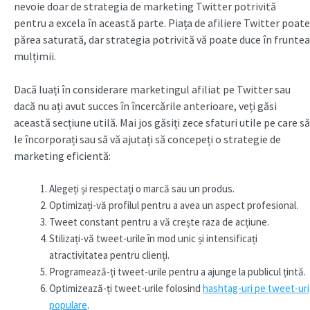
nevoie doar de strategia de marketing Twitter potrivită
pentru a excela în această parte. Piața de afiliere Twitter poate
părea saturată, dar strategia potrivită vă poate duce în fruntea
mulțimii.
Dacă luați în considerare marketingul afiliat pe Twitter sau
dacă nu ați avut succes în încercările anterioare, veți găsi
această secțiune utilă. Mai jos găsiți zece sfaturi utile pe care să
le încorporați sau să vă ajutați să concepeți o strategie de
marketing eficientă:
Alegeți și respectați o marcă sau un produs.
Optimizați-vă profilul pentru a avea un aspect profesional.
Tweet constant pentru a vă crește raza de acțiune.
Stilizați-vă tweet-urile în mod unic și intensificați
atractivitatea pentru clienți.
Programează-ți tweet-urile pentru a ajunge la publicul țintă.
Optimizează-ți tweet-urile folosind
hashtag-uri pe tweet-uri
populare
.