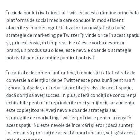
În ciuda noului rival direct al Twitter, acesta rămâne principala
platformă de social media care conduce în mod eficient
afacerile și marketingul. Utilizatorii au învățat că o bună
strategie de marketing pe Twitter îți vinde orice în acest spațiu
și, prin extensie, în timp real. Fie că este vorba despre un
brand, un produs sau o idee, este nevoie doar de o strategie
potrivită pentru a obține publicul potrivit.
În calitate de comerciant online, trebuie să fi aflat că rata de
conversie a clienților de pe Twitter este prea bună pentru a fi
ignorată. Așadar, ar trebui să profitați și dvs. de acest spațiu,
dacă doriți să aveți succes. În plus, oferă condiții de concurență
echitabile pentru întreprinderile mici și mijlocii, iar audiența
este copleșitoare. Aveți nevoie doar de strategia sau
strategiile de marketing Twitter potrivite pentru a reuși în
acest spațiu. Nu este nevoie de încercări și erori; dacă sunteți
interesat să profitați de această oportunitate, veți găsi acest