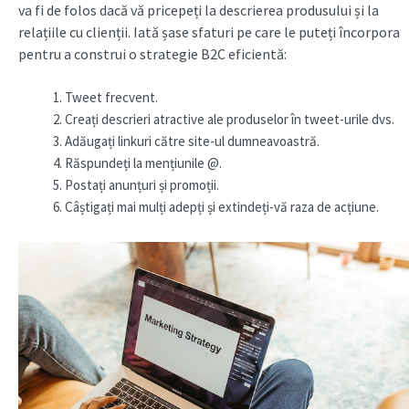
va fi de folos dacă vă pricepeți la descrierea produsului și la
relațiile cu clienții. Iată șase sfaturi pe care le puteți încorpora
pentru a construi o strategie B2C eficientă:
Tweet frecvent.
Creați descrieri atractive ale produselor în tweet-urile dvs.
Adăugați linkuri către site-ul dumneavoastră.
Răspundeți la mențiunile @.
Postați anunțuri și promoții.
Câștigați mai mulți adepți și extindeți-vă raza de acțiune.