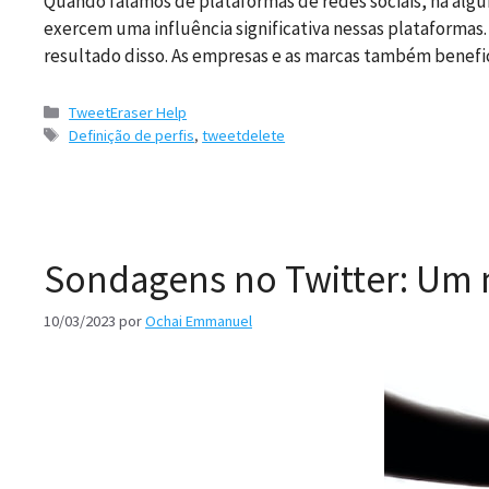
Quando falamos de plataformas de redes sociais, há alg
exercem uma influência significativa nessas plataformas.
resultado disso. As empresas e as marcas também benefici
Categorias
TweetEraser Help
Etiquetas
Definição de perfis
,
tweetdelete
Sondagens no Twitter: Um m
10/03/2023
por
Ochai Emmanuel