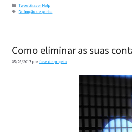
Categorias
TweetEraser Help
Etiquetas
Definição de perfis
Como eliminar as suas cont
05/23/2017
por
fase de projeto