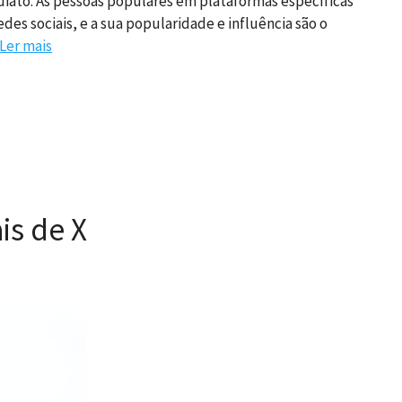
iato. As pessoas populares em plataformas específicas
es sociais, e a sua popularidade e influência são o
Ler mais
is de X