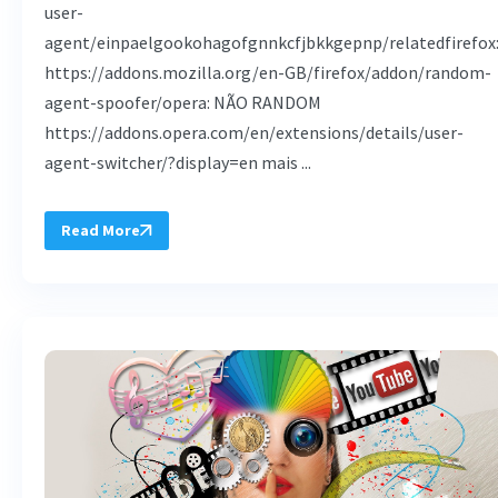
user-
agent/einpaelgookohagofgnnkcfjbkkgepnp/relatedfirefox
https://addons.mozilla.org/en-GB/firefox/addon/random-
agent-spoofer/opera: NÃO RANDOM
https://addons.opera.com/en/extensions/details/user-
agent-switcher/?display=en mais ...
Read More