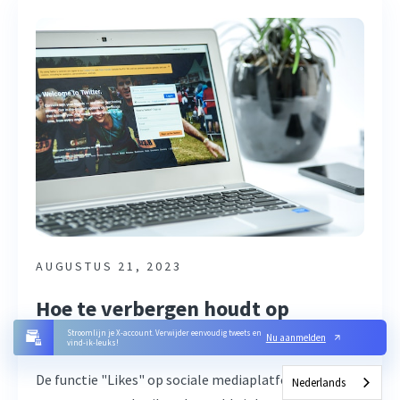
AUGUSTUS 21, 2023
Hoe te verbergen houdt op
Twitter: Uw reacties verbergen
Stroomlijn je X-account. Verwijder eenvoudig tweets en
Nu aanmelden
vind-ik-leuks!
De functie "Likes" op sociale mediaplatforms geeft
Nederlands