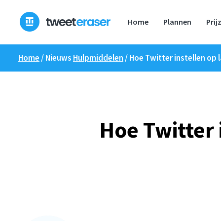
Overslaan
naar
Home
Plannen
Prij
inhoud
Home
/ Nieuws
Hulpmiddelen
/
Hoe Twitter instellen op
Hoe Twitter 