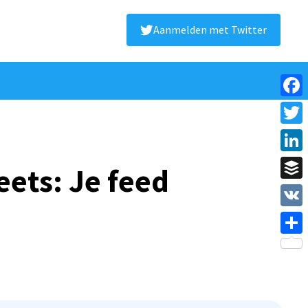
Aanmelden met Twitter
Face
Twitt
Linke
eets: Je feed
Buffe
VK
Shar