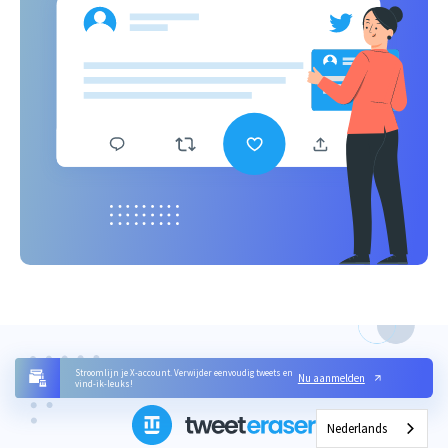
Stroomlijn je X-account. Verwijder eenvoudig tweets en
Nu aanmelden
vind-ik-leuks!
Nederlands