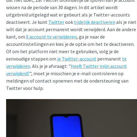
dat niet doet, zal Twitter uiteindelijk de sporen van je account
wissen na de periode van 30 dagen. In dit artikel wordt
uitgebreid uitgelegd wat er gebeurt als je Twitter-accounts
deactiveert. Je kunt
Twitter
ook
tijdelijk deactiveren
als je niet
wilt dat je account permanent wordt verwijderd. Aan de andere
kant, om
X account te verwijderen
, ga je naar de
accountinstellingen en kies je de optie om het te deactiveren.
Of om het platform niet meer te gebruiken, volg je de
eenvoudige stappen om
je Twitter-account
permanent
te
verwijderen
. Als je je afvraagt: "
Heeft Twitter mijn account
verwijderd?
", moet je misschien je e-mail controleren op
meldingen of contact opnemen met de ondersteuning van
Twitter voor hulp.