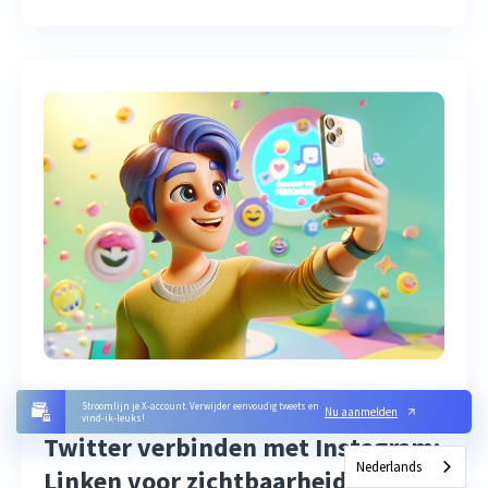
NOVEMBER 19, 2024
Stroomlijn je X-account. Verwijder eenvoudig tweets en
Nu aanmelden
vind-ik-leuks!
Twitter verbinden met Instagram:
Nederlands
Linken voor zichtbaarheid