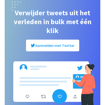
Verwijder tweets uit het
verleden in bulk met één
klik
Aanmelden met Twitter