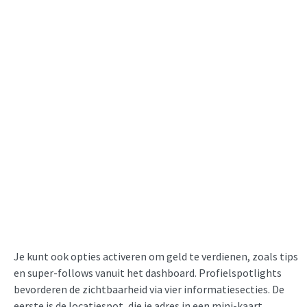
Je kunt ook opties activeren om geld te verdienen, zoals tips
en super-follows vanuit het dashboard. Profielspotlights
bevorderen de zichtbaarheid via vier informatiesecties. De
eerste is de locatiespot, die je adres in een mini-kaart