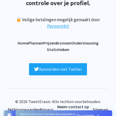
controle over je profiel.
Veilige betalingen mogelijk gemaakt door
PaymentKit
Home
Plannen
Prijzen
Bronnen
Ondersteuning
Statistieken
Aanmelden met Twitter
© 2026 TweetEraser. Alle rechten voorbehouden.
Neem contact op
FAQ
Voorwaarden
Privacy
Sitemap
met
Stroomlijn je X-account. Verwijder eenvoudig tweets en
Nu aanmelden