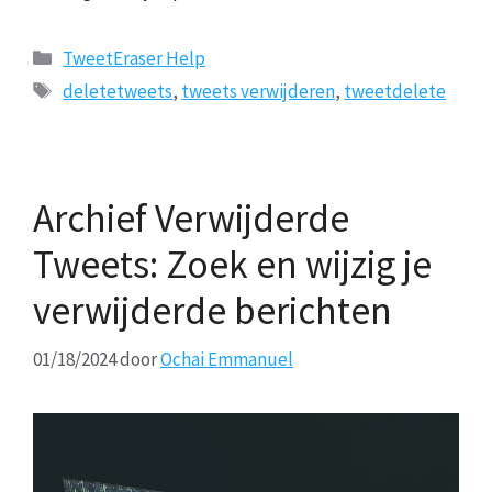
Categorieën
TweetEraser Help
Tags
deletetweets
,
tweets verwijderen
,
tweetdelete
Archief Verwijderde
Tweets: Zoek en wijzig je
verwijderde berichten
01/18/2024
door
Ochai Emmanuel