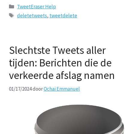
Categorieën
TweetEraser Help
Tags
deletetweets
,
tweetdelete
Slechtste Tweets aller
tijden: Berichten die de
verkeerde afslag namen
01/17/2024
door
Ochai Emmanuel