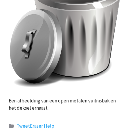
Een afbeelding van een open metalen vuilnisbak en
het deksel ernaast.
Categorieën
TweetEraser Help