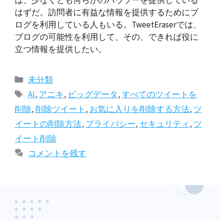
は、少なくとも何らかのハウツーを提供している
はずだ。訪問者に有益な情報を提供するためにブ
ログを利用している人もいる。TweetEraserでは、
ブログの可能性を利用して、その、できれば役に
立つ情報を提供したい。
カ
未分類
テ
タ
AI
,
アニキ
,
ビッグデータ
,
すべてのツイートを
ゴ
グ
削除
,
削除ツイート
,
お気に入りを削除する方法
,
ツ
リ
イートの削除方法
,
プライバシー
,
セキュリティ
,
ツ
ー
イート削除
コメントを残す