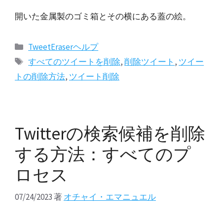
開いた金属製のゴミ箱とその横にある蓋の絵。
カ
TweetEraserヘルプ
テ
タ
すべてのツイートを削除
,
削除ツイート
,
ツイー
ゴ
グ
トの削除方法
,
ツイート削除
リ
ー
Twitterの検索候補を削除
する方法：すべてのプ
ロセス
07/24/2023
著
オチャイ・エマニュエル