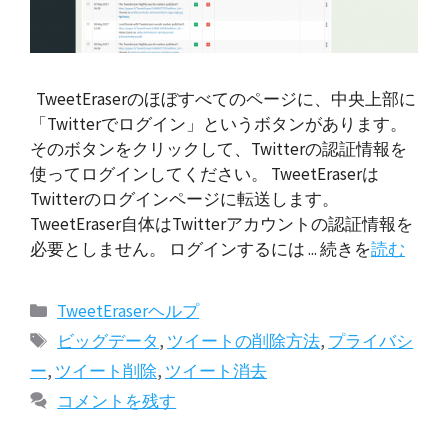
TweetEraserのほぼすべてのページに、中央上部に
「Twitterでログイン」というボタンがあります。
そのボタンをクリックして、Twitterの認証情報を
使ってログインしてください。 TweetEraserは
Twitterのログインページに転送します。
TweetEraser自体はTwitterアカウントの認証情報を
必要としません。 ログインするには ... 続きを
読む
カ
TweetEraserヘルプ
テ
タ
ビッグデータ
,
ツイートの削除方法
,
プライバシ
ゴ
グ
ー
,
ツイート削除
,
ツイート消去
リ
コメントを残す
ー