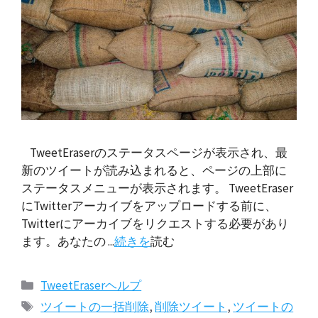
TweetEraserのステータスページが表示され、最
新のツイートが読み込まれると、ページの上部に
ステータスメニューが表示されます。 TweetEraser
にTwitterアーカイブをアップロードする前に、
Twitterにアーカイブをリクエストする必要があり
ます。あなたの ...
続きを
読む
カ
TweetEraserヘルプ
テ
タ
ツイートの一括削除
,
削除ツイート
,
ツイートの
ゴ