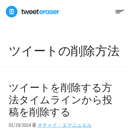
コ
メ
ン
ニ
テ
ュ
ン
ー
ツ
へ
ツイートの削除方法
ス
キ
ッ
プ
ツイートを削除する方
法タイムラインから投
稿を削除する
01/19/2024
著
オチャイ・エマニュエル