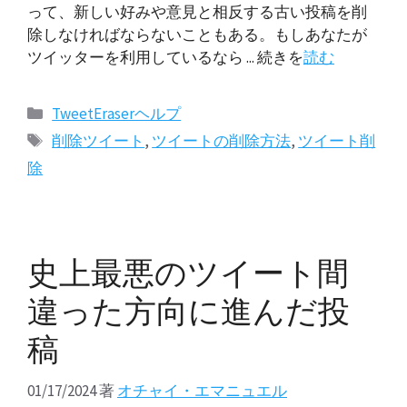
って、新しい好みや意見と相反する古い投稿を削
除しなければならないこともある。もしあなたが
ツイッターを利用しているなら ... 続きを
読む
カ
TweetEraserヘルプ
テ
タ
削除ツイート
,
ツイートの削除方法
,
ツイート削
ゴ
グ
除
リ
ー
史上最悪のツイート間
違った方向に進んだ投
稿
01/17/2024
著
オチャイ・エマニュエル