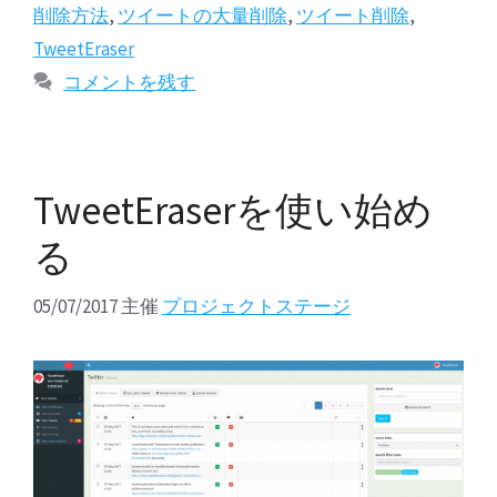
グ
削除方法
,
ツイートの大量削除
,
ツイート削除
,
リ
TweetEraser
ー
コメントを残す
TweetEraserを使い始め
る
05/07/2017
主催
プロジェクトステージ