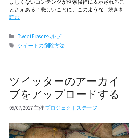
ましくないコンテンツが検索候補に表示されるこ
とさえある！悲しいことに、このような ... 続きを
読む
カ
TweetEraserヘルプ
テ
タ
ツイートの削除方法
ゴ
グ
リ
ー
ツイッターのアーカイ
ブをアップロードする
05/07/2017
主催
プロジェクトステージ