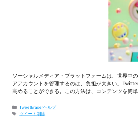
ソーシャルメディア・プラットフォームは、世界中の
アアカウントを管理するのは、負担が大きい。Twitt
高めることができる。この方法は、コンテンツを簡単に
カ
TweetEraserヘルプ
テ
タ
ツイート削除
ゴ
グ
リ
ー