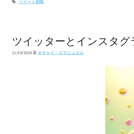
テ
タ
ツイート削除
ゴ
グ
リ
ー
ツイッターとインスタグ
11/19/2024
著
オチャイ・エマニュエル