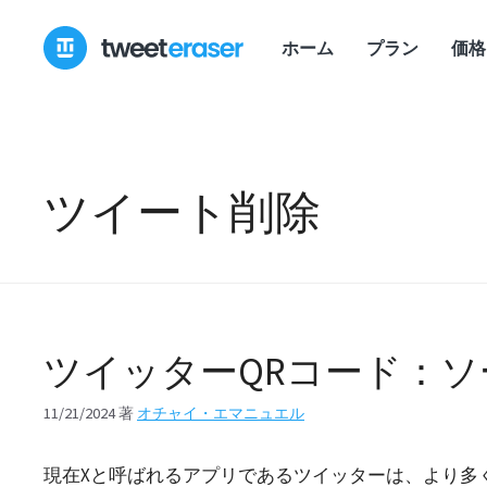
コ
ン
ホーム
プラン
価格
テ
ン
ツ
へ
ス
ツイート削除
キ
ッ
プ
ツイッターQRコード：
11/21/2024
著
オチャイ・エマニュエル
現在Xと呼ばれるアプリであるツイッターは、より多