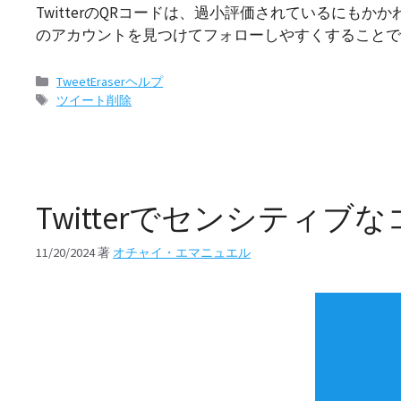
TwitterのQRコードは、過小評価されているに
のアカウントを見つけてフォローしやすくすることで、
カ
TweetEraserヘルプ
テ
タ
ツイート削除
ゴ
グ
リ
ー
Twitterでセンシテ
11/20/2024
著
オチャイ・エマニュエル