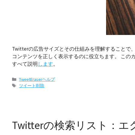
Twitterの広告サイズとその仕組みを理解するこ
コンテンツを正しく表示するのに役立ちます。 このガ
すべて説明
します
。
カ
TweetEraserヘルプ
テ
タ
ツイート削除
ゴ
グ
リ
ー
Twitterの検索リスト