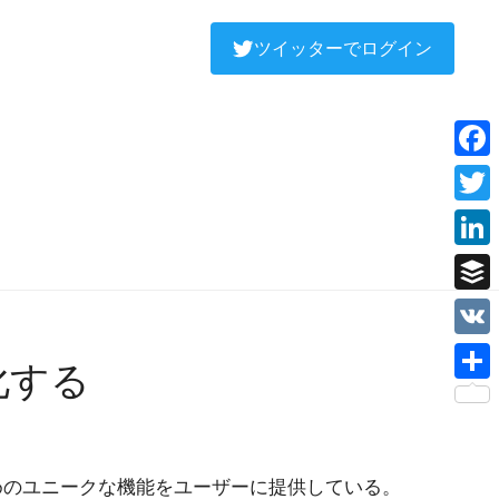
ツイッターでログイン
Face
Twitt
Linke
Buffe
VK
化する
Shar
めのユニークな機能をユーザーに提供している。