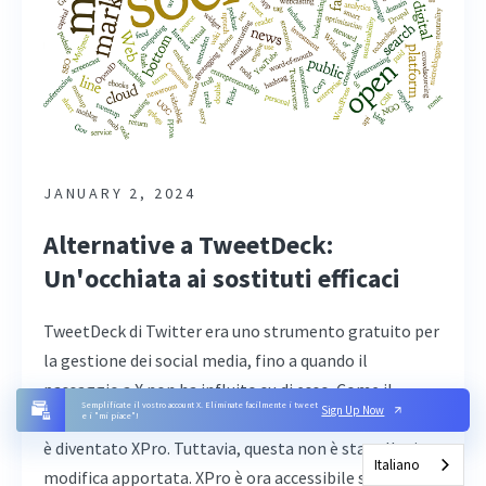
JANUARY 2, 2024
Alternative a TweetDeck:
Un'occhiata ai sostituti efficaci
TweetDeck di Twitter era uno strumento gratuito per
la gestione dei social media, fino a quando il
passaggio a X non ha influito su di esso. Come il
Semplificate il vostro account X. Eliminate facilmente i tweet
Sign Up Now
cambio di nome della piattaforma, questo strumento
e i "mi piace"!
è diventato XPro. Tuttavia, questa non è stata l'unica
Italiano
modifica apportata. XPro è ora accessibile solo agli