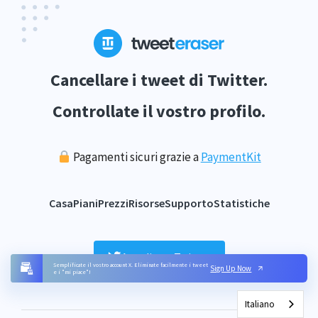
Cancellare i tweet di Twitter.
Controllate il vostro profilo.
Pagamenti sicuri grazie a
PaymentKit
Casa
Piani
Prezzi
Risorse
Supporto
Statistiche
Accedi con Twitter
Semplificate il vostro account X. Eliminate facilmente i tweet
Sign Up Now
e i "mi piace"!
Italiano