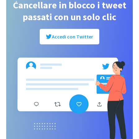
Cancellare in blocco i tweet
passati con un solo clic
Accedi con Twitter