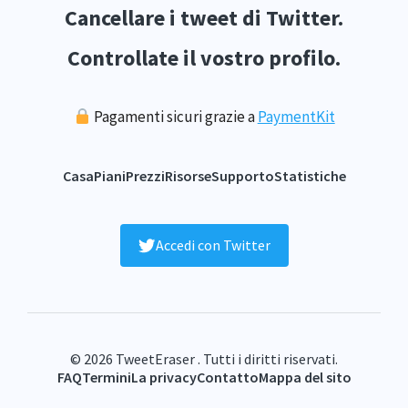
Cancellare i tweet di Twitter.
Controllate il vostro profilo.
Pagamenti sicuri grazie a
PaymentKit
Casa
Piani
Prezzi
Risorse
Supporto
Statistiche
Accedi con Twitter
© 2026 TweetEraser . Tutti i diritti riservati.
FAQ
Termini
La privacy
Contatto
Mappa del sito