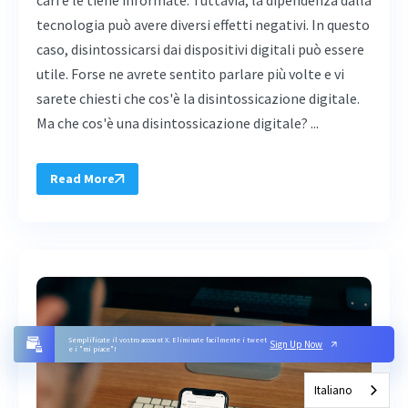
cari e le tiene informate. Tuttavia, la dipendenza dalla
tecnologia può avere diversi effetti negativi. In questo
caso, disintossicarsi dai dispositivi digitali può essere
utile. Forse ne avrete sentito parlare più volte e vi
sarete chiesti che cos'è la disintossicazione digitale.
Ma che cos'è una disintossicazione digitale? ...
Read More
Semplificate il vostro account X. Eliminate facilmente i tweet
Sign Up Now
e i "mi piace"!
Italiano