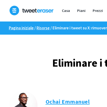
Skip
to
Casa
Piani
Prezzi
content
Pagina iniziale
/
Risorse
/
Eliminare i tweet su X: rimuover
Eliminare i
Ochai Emmanuel