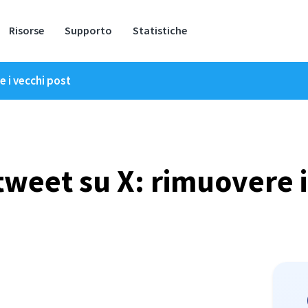
Risorse
Supporto
Statistiche
e i vecchi post
 tweet su X: rimuovere i