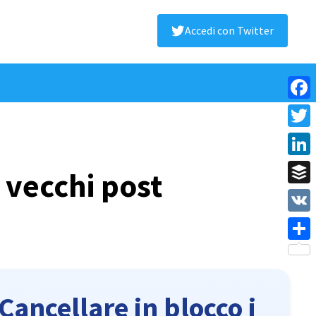
Accedi con Twitter
Face
Twitt
Linke
 vecchi post
Buffe
VK
Shar
Cancellare in blocco i