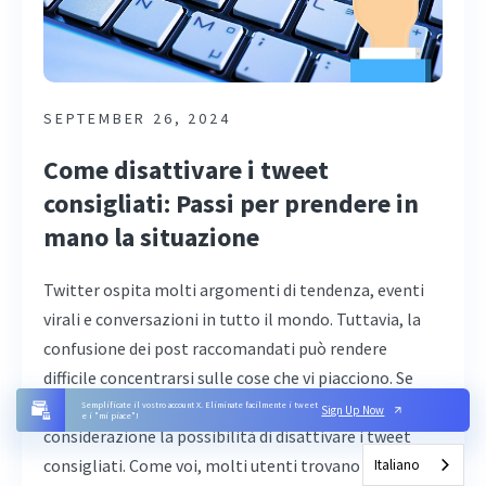
SEPTEMBER 26, 2024
Come disattivare i tweet
consigliati: Passi per prendere in
mano la situazione
Twitter ospita molti argomenti di tendenza, eventi
virali e conversazioni in tutto il mondo. Tuttavia, la
confusione dei post raccomandati può rendere
difficile concentrarsi sulle cose che vi piacciono. Se
non vi piacciono i tweet che vedete, prendete in
Semplificate il vostro account X. Eliminate facilmente i tweet
Sign Up Now
e i "mi piace"!
considerazione la possibilità di disattivare i tweet
consigliati. Come voi, molti utenti trovano frustranti
Italiano