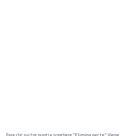
Fare clic sui tre punti e scegliere "Elimina per te". Viene