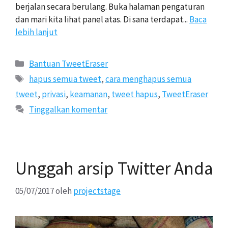
berjalan secara berulang. Buka halaman pengaturan
dan mari kita lihat panel atas. Di sana terdapat...
Baca
lebih lanjut
Kategori
Bantuan TweetEraser
Tags
hapus semua tweet
,
cara menghapus semua
tweet
,
privasi
,
keamanan
,
tweet hapus
,
TweetEraser
Tinggalkan komentar
Unggah arsip Twitter Anda
05/07/2017
oleh
projectstage