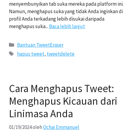
menyembunyikan tab suka mereka pada platform ini.
Namun, menghapus suka yang tidak Anda inginkan di
profil Anda terkadang lebih disukai daripada
menghapus suka...
Baca lebih lanjut
Kategori
Bantuan TweetEraser
Tags
hapus tweet
,
tweetdelete
Cara Menghapus Tweet:
Menghapus Kicauan dari
Linimasa Anda
01/19/2024
oleh
Ochai Emmanuel