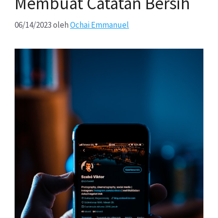
Membuat Catatan Bersih
06/14/2023
oleh
Ochai Emmanuel