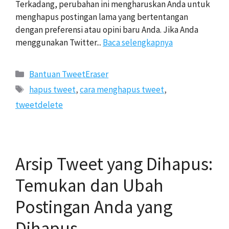
Terkadang, perubahan ini mengharuskan Anda untuk
menghapus postingan lama yang bertentangan
dengan preferensi atau opini baru Anda. Jika Anda
menggunakan Twitter...
Baca selengkapnya
Kategori
Bantuan TweetEraser
Tags
hapus tweet
,
cara menghapus tweet
,
tweetdelete
Arsip Tweet yang Dihapus:
Temukan dan Ubah
Postingan Anda yang
Dihapus