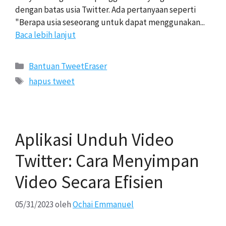
dengan batas usia Twitter. Ada pertanyaan seperti
"Berapa usia seseorang untuk dapat menggunakan...
Baca lebih lanjut
Kategori
Bantuan TweetEraser
Tags
hapus tweet
Aplikasi Unduh Video
Twitter: Cara Menyimpan
Video Secara Efisien
05/31/2023
oleh
Ochai Emmanuel