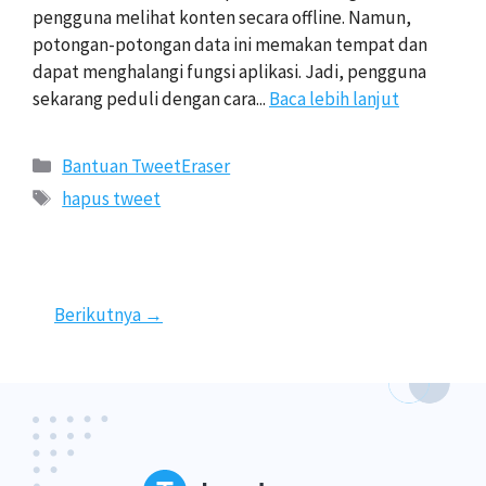
pengguna melihat konten secara offline. Namun,
potongan-potongan data ini memakan tempat dan
dapat menghalangi fungsi aplikasi. Jadi, pengguna
sekarang peduli dengan cara...
Baca lebih lanjut
Kategori
Bantuan TweetEraser
Tags
hapus tweet
Halaman
Halaman2
Berikutnya
→
1