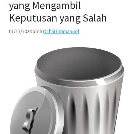
yang Mengambil
Keputusan yang Salah
01/17/2024
oleh
Ochai Emmanuel