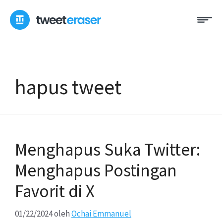
Loncat
Me
ke
konten
hapus tweet
Menghapus Suka Twitter:
Menghapus Postingan
Favorit di X
01/22/2024
oleh
Ochai Emmanuel