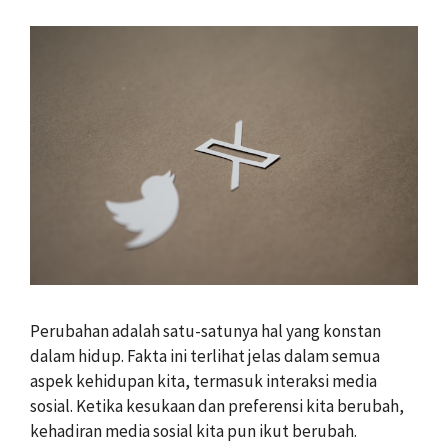
Perubahan adalah satu-satunya hal yang konstan
dalam hidup. Fakta ini terlihat jelas dalam semua
aspek kehidupan kita, termasuk interaksi media
sosial. Ketika kesukaan dan preferensi kita berubah,
kehadiran media sosial kita pun ikut berubah.