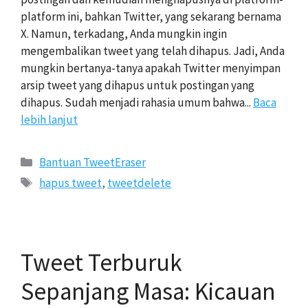
platform ini, bahkan Twitter, yang sekarang bernama
X. Namun, terkadang, Anda mungkin ingin
mengembalikan tweet yang telah dihapus. Jadi, Anda
mungkin bertanya-tanya apakah Twitter menyimpan
arsip tweet yang dihapus untuk postingan yang
dihapus. Sudah menjadi rahasia umum bahwa...
Baca
lebih lanjut
Kategori
Bantuan TweetEraser
Tags
hapus tweet
,
tweetdelete
Tweet Terburuk
Sepanjang Masa: Kicauan