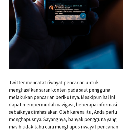
Twitter mencatat riwayat pencarian untuk
menghasilkan saran konten pada saat pengguna
melakukan pencarian berikutnya. Meskipun hal ini
dapat mempermudah navigasi, beberapa informasi
sebaiknya dirahasiakan. Oleh karena itu, Anda perlu
menghapusnya. Sayangnya, banyak pengguna yang
masih tidak tahu cara menghapus riwayat pencarian