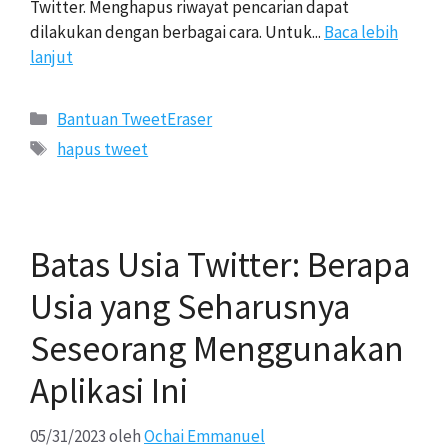
Twitter. Menghapus riwayat pencarian dapat
dilakukan dengan berbagai cara. Untuk...
Baca lebih
lanjut
Kategori
Bantuan TweetEraser
Tags
hapus tweet
Batas Usia Twitter: Berapa
Usia yang Seharusnya
Seseorang Menggunakan
Aplikasi Ini
05/31/2023
oleh
Ochai Emmanuel