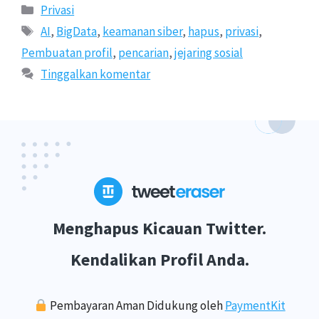
Kategori
Privasi
Tags
AI
,
BigData
,
keamanan siber
,
hapus
,
privasi
,
Pembuatan profil
,
pencarian
,
jejaring sosial
Tinggalkan komentar
Menghapus Kicauan Twitter.
Kendalikan Profil Anda.
Pembayaran Aman Didukung oleh
PaymentKit