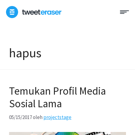
Loncat
Me
ke
konten
hapus
Temukan Profil Media
Sosial Lama
05/15/2017
oleh
projectstage