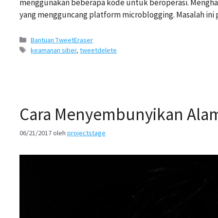
menggunakan beberapa kode untuk beroperasi. Menghadapi
yang mengguncang platform microblogging. Masalah ini
Kategori
Bantuan TweetEraser
Tags
keamanan siber
,
tweetdelete
Cara Menyembunyikan Alama
06/21/2017
oleh
projectstage