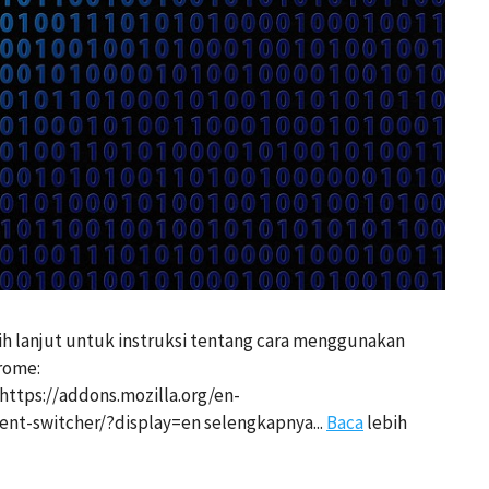
ih lanjut untuk instruksi tentang cara menggunakan
rome:
ttps://addons.mozilla.org/en-
nt-switcher/?display=en selengkapnya...
Baca
lebih