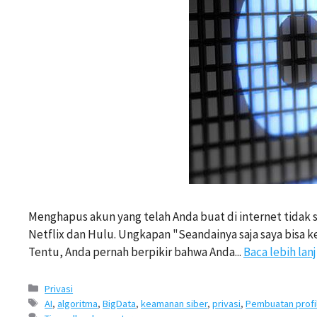
Menghapus akun yang telah Anda buat di internet tidak s
Netflix dan Hulu. Ungkapan "Seandainya saja saya bisa ke
Tentu, Anda pernah berpikir bahwa Anda...
Baca lebih lan
Kategori
Privasi
Tags
AI
,
algoritma
,
BigData
,
keamanan siber
,
privasi
,
Pembuatan profi