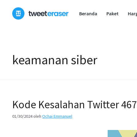
Loncat
ke
Beranda
Paket
Har
konten
keamanan siber
Kode Kesalahan Twitter 467
01/30/2024
oleh
Ochai Emmanuel