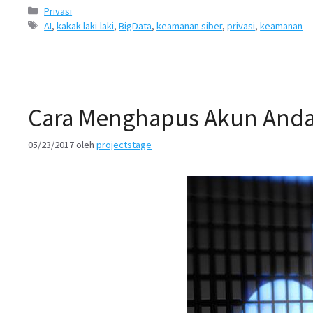
Kategori
Privasi
Tags
AI
,
kakak laki-laki
,
BigData
,
keamanan siber
,
privasi
,
keamanan
Cara Menghapus Akun Anda 
05/23/2017
oleh
projectstage