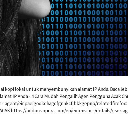
ai kopi lokal untuk menyembunyikan alamat IP Anda. Baca leb
lamat IP Anda - 4 Cara Mudah Pengalih Agen Pengguna Acak Ch
r-agent/einpaelgookohagofgnnkcfjbkkgepnp/relatedfirefox: h
CAK https://addons.opera.com/en/extensions/details/user-age