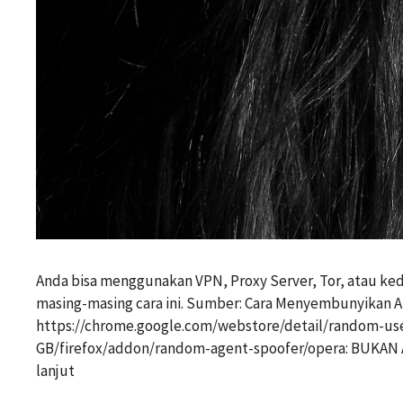
Anda bisa menggunakan VPN, Proxy Server, Tor, atau ked
masing-masing cara ini. Sumber: Cara Menyembunyikan A
https://chrome.google.com/webstore/detail/random-use
GB/firefox/addon/random-agent-spoofer/opera: BUKAN A
lanjut