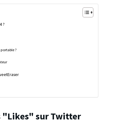
4 ?
 portable ?
ateur
TweetEraser
s "Likes" sur Twitter