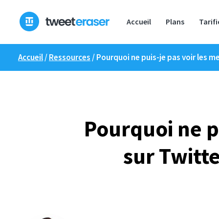
Skip
to
Accueil
Plans
Tarif
content
Accueil
/
Ressources
/
Pourquoi ne puis-je pas voir les me
Pourquoi ne p
sur Twitte