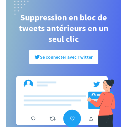
Suppression en bloc de
tweets antérieurs en un
seul clic
Se connecter avec Twitter