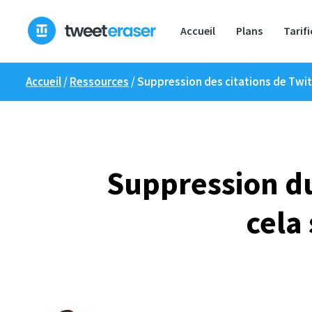
Skip
to
Accueil
Plans
Tarif
content
Accueil
/
Ressources
/
Suppression des citations de Twitte
Suppression du
cela 