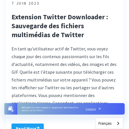
7 JUIN 2023
Extension Twitter Downloader :
Sauvegarde des fichiers
multimédias de Twitter
En tant qu'utilisateur actif de Twitter, vous voyez
chaque jour des contenus passionnants sur les fils
d'actualité, notamment des vidéos, des images et des
GIF. Quelle est l'étape suivante pour télécharger ces
fichiers multimédias sur votre appareil ? Vous pouvez
les réafficher sur Twitter ou les partager sur d'autres
plateformes. Vous pouvez mentionner des
applications tierces. Cependant, ces applications
Rationalisez votre compte X. Supprimez facilement les
S'inscrire
nécessitent généralement des abonnements, ...
tweets et les likes !
Français
Read More