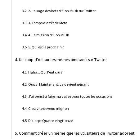
2. La saga des bots d'Elon Musk sur Twitter
3. Temps d'arrêt de Meta
4. La mission d'Elon Musk
5. Qui est le prochain ?
Un coup d'œil sur les mèmes amusants sur Twitter
Haha... Qui l'eût cru ?
Oups ! Maintenant, ça devient gênant
J'ai pensé à faire ma valise pour toutes les occasions
C'est vite devenu mignon
Dix-sept Quatre-vingt-onze
Comment créer un mème que les utilisateurs de Twitter adorent