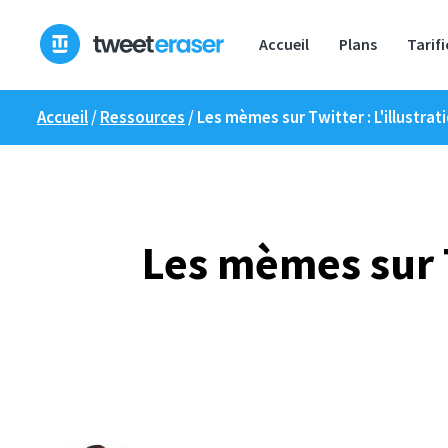
Skip
to
Accueil
Plans
Tarif
content
Accueil
/
Ressources
/
Les mèmes sur Twitter : L'illustrat
Les mèmes sur T