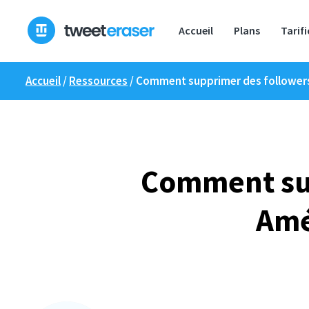
Skip
to
Accueil
Plans
Tarif
content
Accueil
/
Ressources
/
Comment supprimer des followers s
Comment sup
Amé