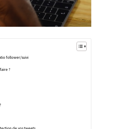
tio follower/suivi
faire ?
?
otection de vos tweets