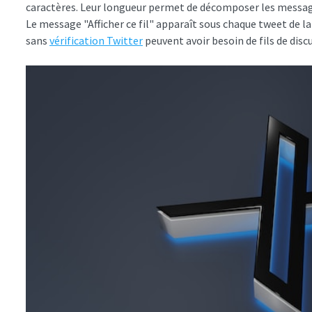
caractères. Leur longueur permet de décomposer les messag
Le message "Afficher ce fil" apparaît sous chaque tweet de la 
sans
vérification Twitter
peuvent avoir besoin de fils de dis