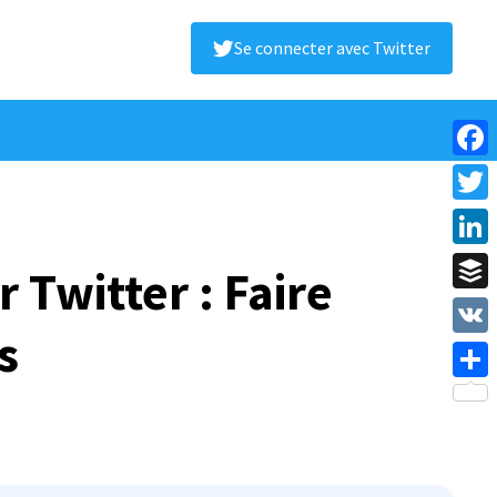
Se connecter avec Twitter
Face
Twitt
Linke
 Twitter : Faire
Buffe
s
VK
Shar