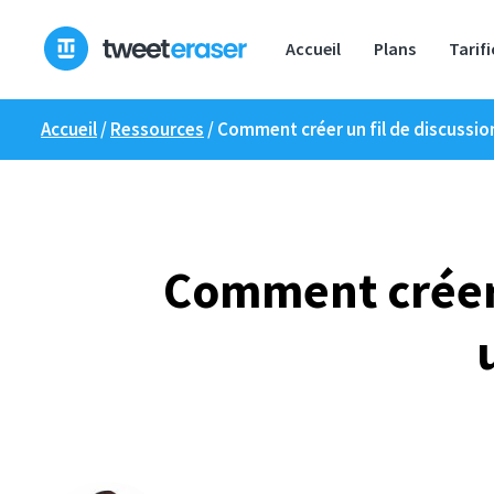
Skip
to
Accueil
Plans
Tarif
content
Accueil
/
Ressources
/
Comment créer un fil de discussion
Comment créer u