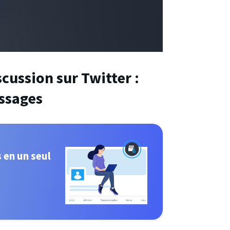
scussion sur Twitter :
ssages
 en un seul