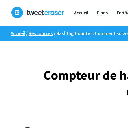
Skip
to
Accueil
Plans
Tarif
content
Accueil
/
Ressources
/
Hashtag Counter : Comment suivre l
Compteur de ha