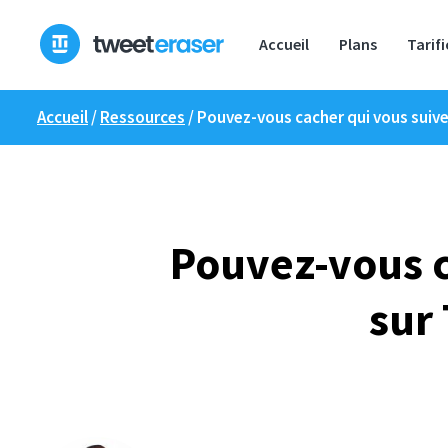
Skip
to
Accueil
Plans
Tarif
content
Accueil
/
Ressources
/
Pouvez-vous cacher qui vous suive
Pouvez-vous c
sur 