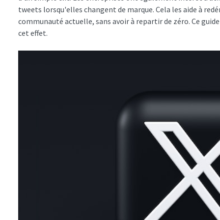
tweets lorsqu'elles changent de marque. Cela les aide à redé
communauté actuelle, sans avoir à repartir de zéro. Ce guide
cet effet.