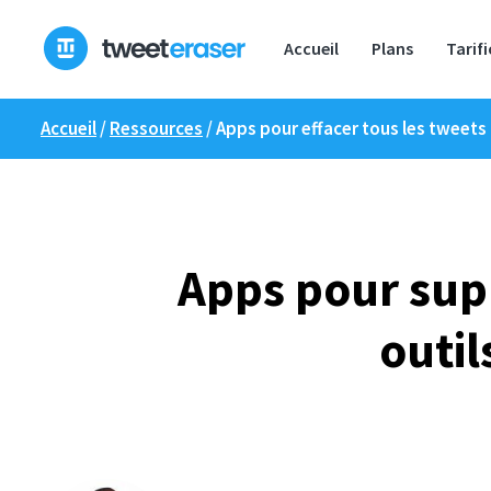
Skip
to
Accueil
Plans
Tarif
content
Accueil
/
Ressources
/
Apps pour effacer tous les tweets :
Apps pour supp
outil