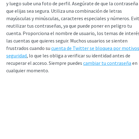
y luego sube una foto de perfil. Asegúrate de que la contraseña
que elijas sea segura. Utiliza una combinación de letras
mayúsculas y minúsculas, caracteres especiales y números. Evi
reutilizar tus contraseñas, ya que puede poner en peligro tu
cuenta. Proporciona el nombre de usuario, los temas de interés
las cuentas que quieres seguir. Muchos usuarios se sienten
frustrados cuando su
cuenta de Twitter se bloquea por motivos
seguridad
, lo que les obliga a verificar su identidad antes de
recuperar el acceso. Siempre puedes
cambiar tu contraseña
en
cualquier momento.