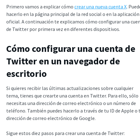
Primero vamos a explicar cómo
crear una nueva cuenta X
. Pued
hacerlo en la página principal de la red social o en la aplicación
oficial. A continuación te explicamos cómo configurar una cue
de Twitter por primera vez en diferentes dispositivos.
Cómo configurar una cuenta de
Twitter en un navegador de
escritorio
Si quieres recibir las últimas actualizaciones sobre cualquier
tema, tienes que crearte una cuenta en Twitter. Para ello, sólo
necesitas una dirección de correo electrónico o un número de
teléfono. También puedes hacerlo a través de tu ID de Apple o 
dirección de correo electrónico de Google.
Sigue estos diez pasos para crear una cuenta de Twitter: