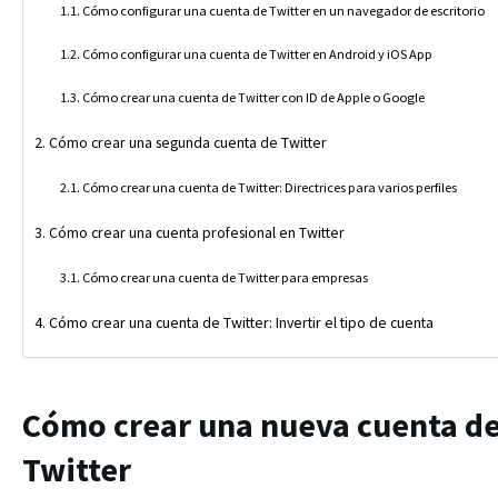
Cómo configurar una cuenta de Twitter en un navegador de escritorio
Cómo configurar una cuenta de Twitter en Android y iOS App
Cómo crear una cuenta de Twitter con ID de Apple o Google
Cómo crear una segunda cuenta de Twitter
Cómo crear una cuenta de Twitter: Directrices para varios perfiles
Cómo crear una cuenta profesional en Twitter
Cómo crear una cuenta de Twitter para empresas
Cómo crear una cuenta de Twitter: Invertir el tipo de cuenta
Cómo crear una nueva cuenta d
Twitter