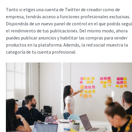
Tanto si eliges una cuenta de Twitter de creador como de
empresa, tendrás acceso a funciones profesionales exclusivas.
Dispondrás de un nuevo panel de control en el que podrás segui
el rendimiento de tus publicaciones. Del mismo modo, ahora
puedes publicar anuncios y habilitar las compras para vender
productos en la plataforma. Además, la red social muestra la
categoría de tu cuenta profesional.