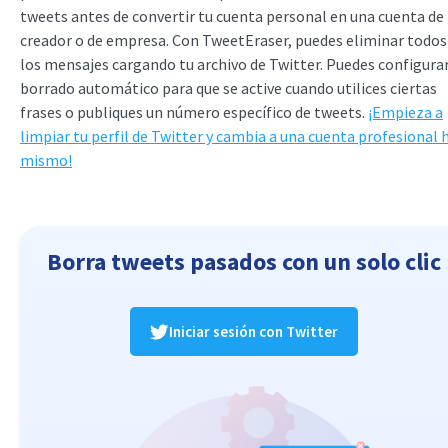
tweets antes de convertir tu cuenta personal en una cuenta de
creador o de empresa. Con TweetEraser, puedes eliminar todos
los mensajes cargando tu archivo de Twitter. Puedes configurar
borrado automático para que se active cuando utilices ciertas
frases o publiques un número específico de tweets.
¡Empieza a
limpiar tu perfil de Twitter y cambia a una cuenta profesional 
mismo!
Borra tweets pasados con un solo clic
Iniciar sesión con Twitter