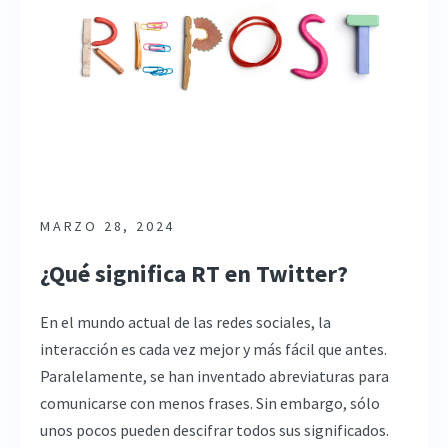
MARZO 28, 2024
¿Qué significa RT en Twitter?
En el mundo actual de las redes sociales, la
interacción es cada vez mejor y más fácil que antes.
Paralelamente, se han inventado abreviaturas para
comunicarse con menos frases. Sin embargo, sólo
unos pocos pueden descifrar todos sus significados.