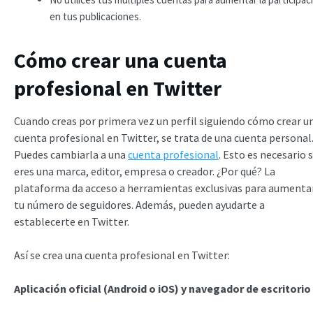
en tus publicaciones.
Cómo crear una cuenta
profesional en Twitter
Cuando creas por primera vez un perfil siguiendo cómo crear u
cuenta profesional en Twitter, se trata de una cuenta personal
Puedes cambiarla a una
cuenta profesional
. Esto es necesario s
eres una marca, editor, empresa o creador. ¿Por qué? La
plataforma da acceso a herramientas exclusivas para aumenta
tu número de seguidores. Además, pueden ayudarte a
establecerte en Twitter.
Así se crea una cuenta profesional en Twitter:
Aplicación oficial (Android o iOS) y navegador de escritorio