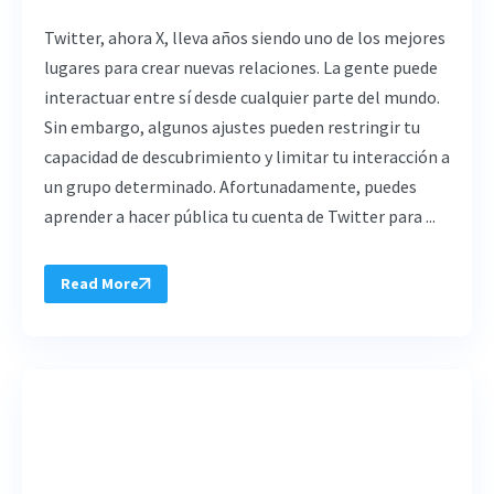
Twitter, ahora X, lleva años siendo uno de los mejores
lugares para crear nuevas relaciones. La gente puede
interactuar entre sí desde cualquier parte del mundo.
Sin embargo, algunos ajustes pueden restringir tu
capacidad de descubrimiento y limitar tu interacción a
un grupo determinado. Afortunadamente, puedes
aprender a hacer pública tu cuenta de Twitter para ...
Read More