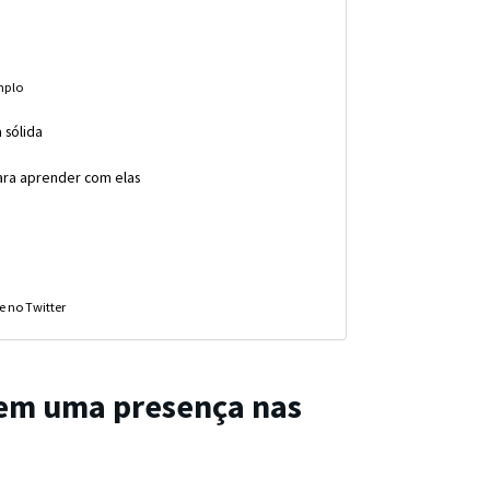
mplo
 sólida
para aprender com elas
e no Twitter
cem uma presença nas