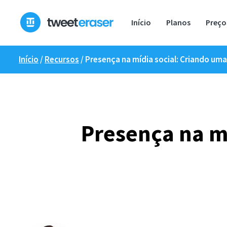
Pular
para
Início
Planos
Preço
o
conteúdo
Início
/
Recursos
/
Presença na mídia social: Criando uma
Presença na mí