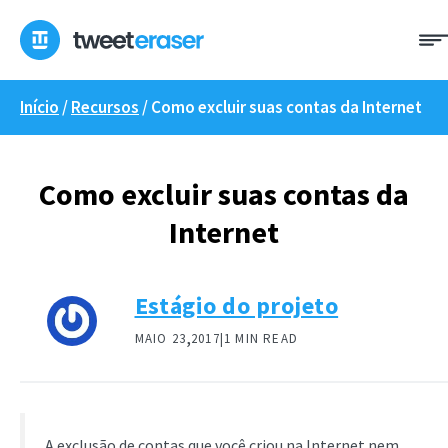
Pular
para
o
conteúdo
Início
/
Recursos
/
Como excluir suas contas da Internet
Como excluir suas contas da
Internet
Estágio do projeto
,
MAIO 23
2017|
1 MIN READ
A exclusão de contas que você criou na Internet nem