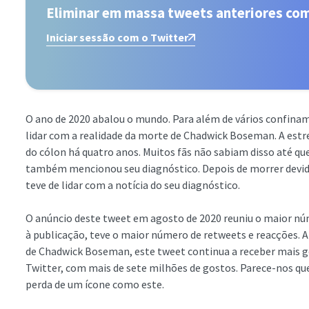
Eliminar em massa tweets anteriores co
Iniciar sessão com o Twitter
O ano de 2020 abalou o mundo. Para além de vários confina
lidar com a realidade da morte de Chadwick Boseman. A estr
do cólon há quatro anos. Muitos fãs não sabiam disso até q
também mencionou seu diagnóstico. Depois de morrer devido
teve de lidar com a notícia do seu diagnóstico.
O anúncio deste tweet em agosto de 2020 reuniu o maior nú
à publicação, teve o maior número de retweets e reacções. 
de Chadwick Boseman, este tweet continua a receber mais go
Twitter, com mais de sete milhões de gostos. Parece-nos q
perda de um ícone como este.