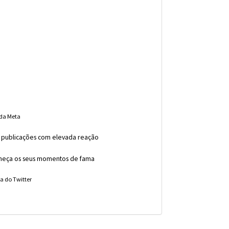
a
 da Meta
e publicações com elevada reação
nheça os seus momentos de fama
a do Twitter