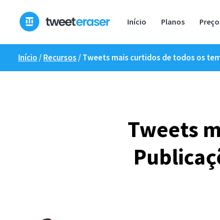
Saltar
para
Início
Planos
Preço
o
conteúdo
Início
/
Recursos
/
Tweets mais curtidos de todos os te
Tweets ma
Publicaç