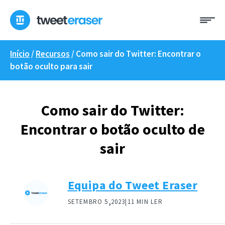
Saltar
Me
para
o
conteúdo
Início
/
Recursos
/
Como sair do Twitter: Encontrar o
botão oculto para sair
Como sair do Twitter:
Encontrar o botão oculto de
sair
Equipa do Tweet Eraser
,
SETEMBRO 5
2023|
11 MIN LER