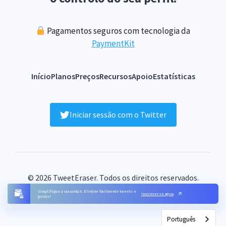
Pagamentos seguros com tecnologia da
PaymentKit
Início
Planos
Preços
Recursos
Apoio
Estatísticas
Iniciar sessão com o Twitter
© 2026 TweetEraser. Todos os direitos reservados.
FAQ
Condições
Privacidade
Contacto
Mapa do sítio
Simplifique a sua conta X. Elimine facilmente tweets e
Inscrever-se agora
gostos!
Português