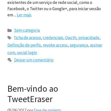
existentes de um serviço de rede social, como o
Facebook, o Twitter ou o Google+, para iniciar sessão
em ...
Ler mais
Categorias
Sem categoria
Etiquetas
ficha de acesso
,
credenciais
,
Oauth
,
privacidade
,
Definição de perfis
,
revoke access
,
segurança
,
assinar
com
,
social login
Deixar um comentário
Bem-vindo ao
TweetEraser
05/06/2017
por
fase de projeto