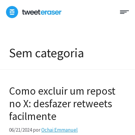
Saltar
Me
para
o
conteúdo
Sem categoria
Como excluir um repost
no X: desfazer retweets
facilmente
06/21/2024
por
Ochai Emmanuel