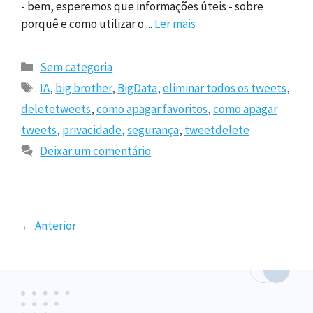
- bem, esperemos que informações úteis - sobre
porquê e como utilizar o ...
Ler mais
Categorias
Sem categoria
Etiquetas
IA
,
big brother
,
BigData
,
eliminar todos os tweets
,
deletetweets
,
como apagar favoritos
,
como apagar
tweets
,
privacidade
,
segurança
,
tweetdelete
Deixar um comentário
Página1
Página2
Página3
←
Anterior