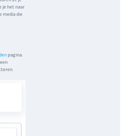
 je het naar
e media die
den
pagina.
 een
cteren.