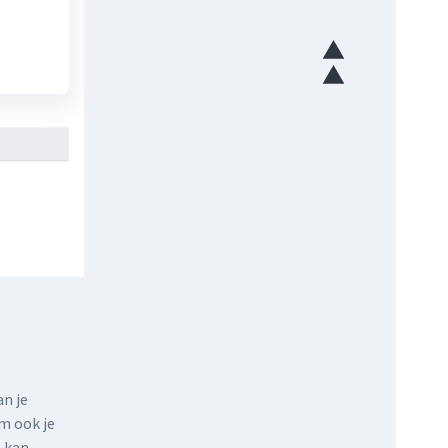
n je
m ook je
s kan