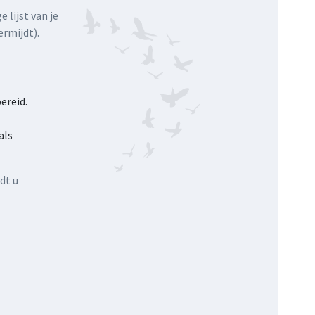
 lijst van je
ermijdt).
ereid.
als
dt u