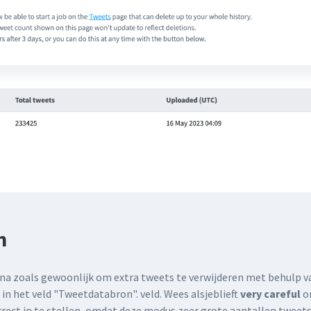
n
na zoals gewoonlijk om extra tweets te verwijderen met behulp va
n het veld "Tweetdatabron". veld. Wees alsjeblieft
very careful
o
rrect in te stellen, omdat deze modus zeer grote aantallen tweet