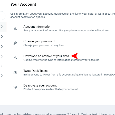
d voor te bereiden (meestal ongeveer 24 uur). Zodra het klaar is, s