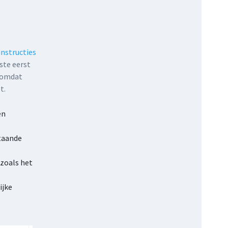
instructies
ste eerst
, omdat
t.
en
staande
 zoals het
ijke