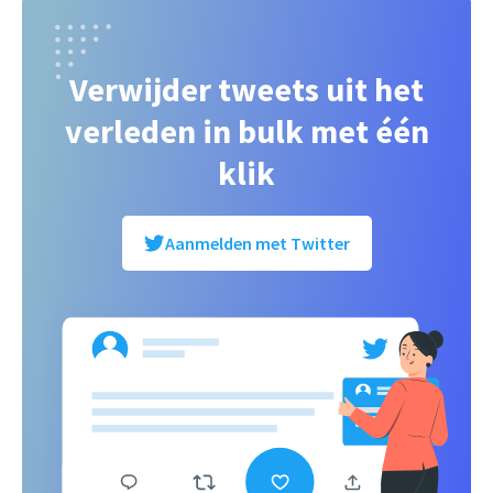
Verwijder tweets uit het
verleden in bulk met één
klik
Aanmelden met Twitter