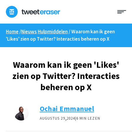
Overslaan
Me
naar
inhoud
Home
/
Nieuws
Hulpmiddelen
/
Waarom kan ik geen
'Likes' zien op Twitter? Interacties beheren op X
Waarom kan ik geen 'Likes'
zien op Twitter? Interacties
beheren op X
Ochai Emmanuel
,
AUGUSTUS 29
2024|
6 MIN LEZEN