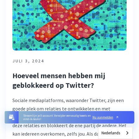
JULI 3, 2024
Hoeveel mensen hebben mij
geblokkeerd op Twitter?
Sociale mediaplatforms, waaronder Twitter, zijn een
goede plek om relaties te ontwikkelen en met
mensen in contact te komen. Maar soms verzuren
Stroomlijn je X-account. Verwijder eenvoudig tweets en
Nu aanmelden
vind-ik-leuks!
deze relaties en blokkeert de ene partij de andere. Het
Nederlands
kan iedereen overkomen, zelfs jou. Als dat gebeurt,