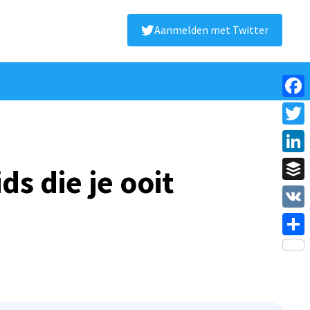
Aanmelden met Twitter
Face
Twitt
Linke
s die je ooit
Buffe
VK
Shar