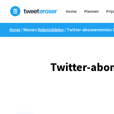
Overslaan
naar
Home
Plannen
Prij
inhoud
Home
/ Nieuws
Hulpmiddelen
/
Twitter-abonnementen: De
Twitter-abon