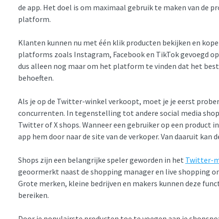
de app. Het doel is om maximaal gebruik te maken van de pro
platform.
Klanten kunnen nu met één klik producten bekijken en kopen.
platforms zoals Instagram, Facebook en TikTok gevoegd op
dus alleen nog maar om het platform te vinden dat het beste 
behoeften.
Als je op de Twitter-winkel verkoopt, moet je je eerst probe
concurrenten. In tegenstelling tot andere social media shops
Twitter of X shops. Wanneer een gebruiker op een product in 
app hem door naar de site van de verkoper. Van daaruit kan d
Shops zijn een belangrijke speler geworden in het
Twitter-
geoormerkt naast de shopping manager en live shopping om 
Grote merken, kleine bedrijven en makers kunnen deze func
bereiken.
Door je populairste producten toe te voegen aan je shopspot