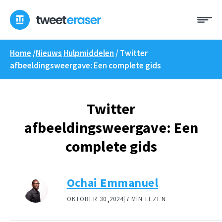
Overslaan
Me
naar
inhoud
Home
/
Nieuws
Hulpmiddelen
/
Twitter
afbeeldingsweergave: Een complete gids
Twitter
afbeeldingsweergave: Een
complete gids
Ochai Emmanuel
,
OKTOBER 30
2024|
7 MIN LEZEN