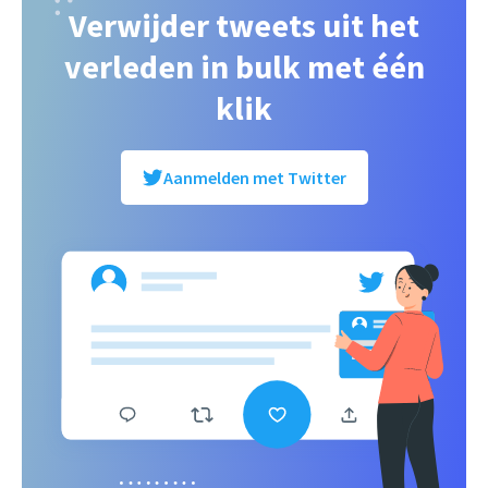
Verwijder tweets uit het
verleden in bulk met één
klik
Aanmelden met Twitter