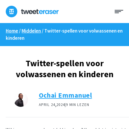
Overslaan
Me
naar
inhoud
Home
/
Middelen
/
Twitter-spellen voor volwassenen en
kinderen
Twitter-spellen voor
volwassenen en kinderen
Ochai Emmanuel
,
APRIL 24
2024|
9 MIN LEZEN