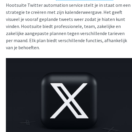
Hootsuite Twitter automation service stelt je in staat om een
strategie te creëren met zijn kalenderweergave. Het geeft
visueel je vooraf geplande tweets weer zodat je hiaten kunt
vinden. Hootsuite biedt professionele, team, zakelijke en
zakelijke aangepaste plannen tegen verschillende tarieven
per maand. Elk plan biedt verschillende functies, afhankelijk
van je behoeften.