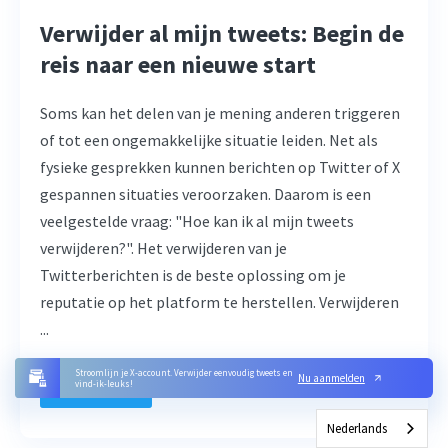
Verwijder al mijn tweets: Begin de
reis naar een nieuwe start
Soms kan het delen van je mening anderen triggeren
of tot een ongemakkelijke situatie leiden. Net als
fysieke gesprekken kunnen berichten op Twitter of X
gespannen situaties veroorzaken. Daarom is een
veelgestelde vraag: "Hoe kan ik al mijn tweets
verwijderen?". Het verwijderen van je
Twitterberichten is de beste oplossing om je
reputatie op het platform te herstellen. Verwijderen
...
Stroomlijn je X-account. Verwijder eenvoudig tweets en
Nu aanmelden
vind-ik-leuks!
Read More
Nederlands